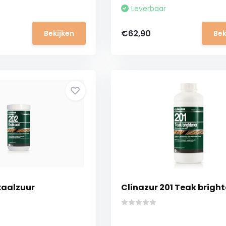
Leverbaar
€62,90
Bekijken
Bek
xaalzuur
Clinazur 201 Teak brigh