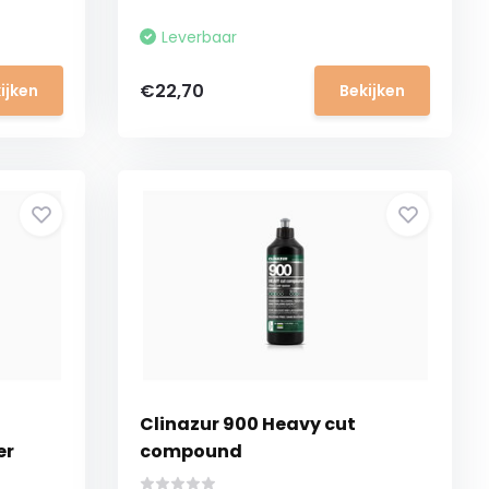
Leverbaar
€22,70
ijken
Bekijken
Clinazur 900 Heavy cut
er
compound