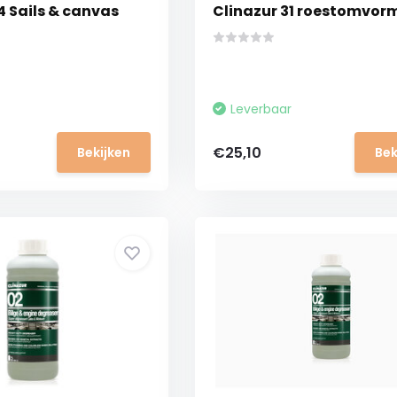
4 Sails & canvas
Clinazur 31 roestomvor
Leverbaar
€25,10
Bekijken
Bek