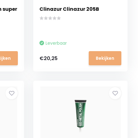
n super
Clinazur Clinazur 205B
Leverbaar
€20,25
ijken
Bekijken