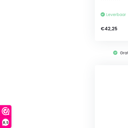
Leverbaar
€42,25
Grat
8,5