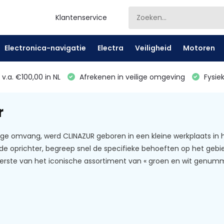
Klantenservice
Electronica-navigatie
Electra
Veiligheid
Motoren
v.a. €100,00 in NL
Afrekenen in veilige omgeving
Fysiek
r
dige omvang, werd CLINAZUR geboren in een kleine werkplaats in 
 de oprichter, begreep snel de specifieke behoeften op het ge
 eerste van het iconische assortiment van « groen en wit genu