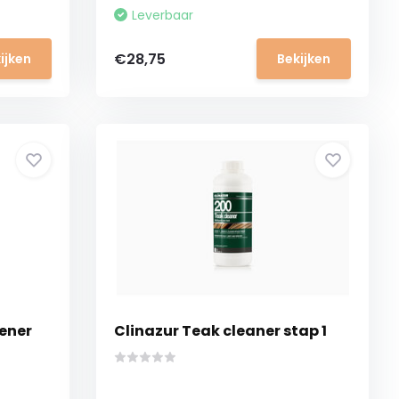
Leverbaar
€28,75
ijken
Bekijken
tener
Clinazur Teak cleaner stap 1