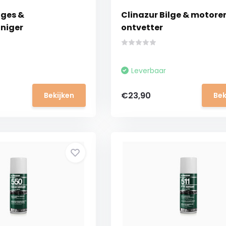
lges &
Clinazur Bilge & motore
niger
ontvetter
Leverbaar
€23,90
Bekijken
Bek