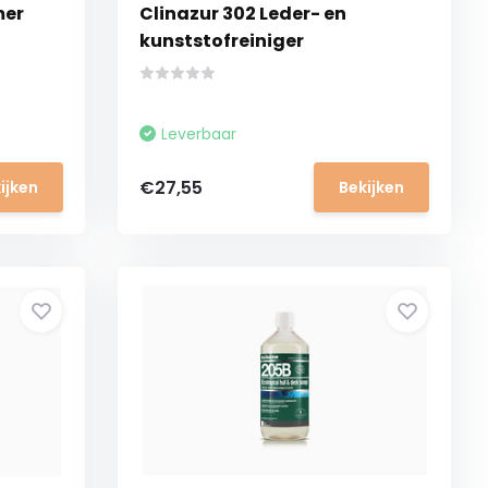
mer
Clinazur 302 Leder- en
kunststofreiniger
Leverbaar
€27,55
ijken
Bekijken