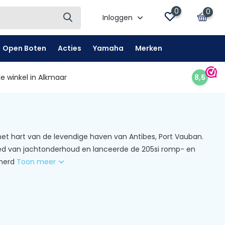
0
0
Inloggen
Open Boten
Acties
Yamaha
Merken
e winkel in Alkmaar
8,6
het hart van de levendige haven van Antibes, Port Vauban.
bied van jachtonderhoud en lanceerde de 205si romp- en
mmerd
Toon meer