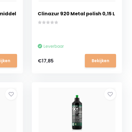
rmiddel
Clinazur 920 Metal polish 0,15 L
Leverbaar
€17,85
ijken
Bekijken