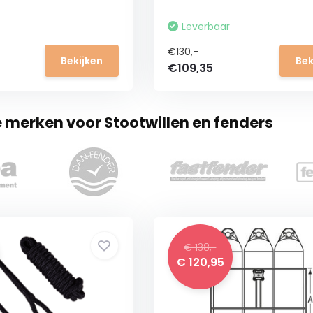
Leverbaar
€130,-
Bekijken
Bek
€109,35
e merken voor Stootwillen en fenders
€ 138,-
€ 120,95