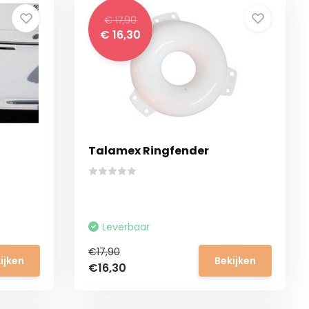
€ 17,90
€ 16,30
Talamex Ringfender
Leverbaar
€17,90
ijken
Bekijken
€16,30