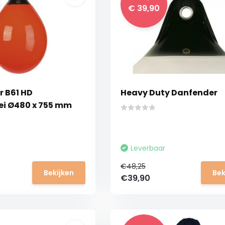
€ 39,90
 B61 HD
Heavy Duty Danfender
i Ø480 x 755 mm
Leverbaar
€48,25
Bekijken
Bek
€39,90