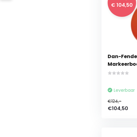
€ 104,50
Dan-Fender
Markeerboe
Leverbaar
€124,-
€104,50