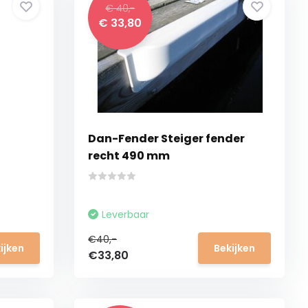
€ 40,-
€ 33,80
Dan-Fender Steiger fender
recht 490 mm
Leverbaar
€40,-
ijken
Bekijken
€33,80