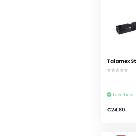
Talamex St
Leverbaar
€24,80