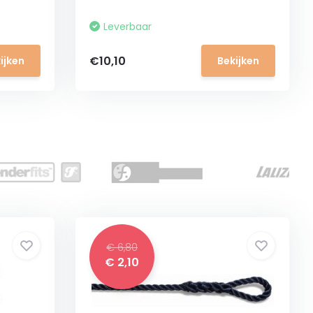
Leverbaar
€10,10
ijken
Bekijken
€ 6,80
€ 2,10