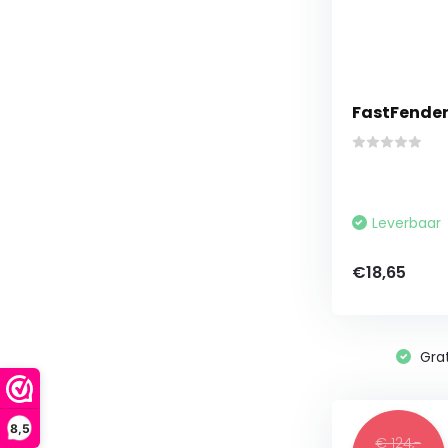
FastFender
Leverbaar
€18,65
Grat
8,5
€ 124,-