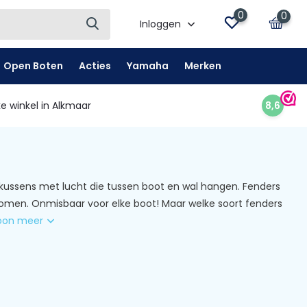
0
0
Inloggen
Open Boten
Acties
Yamaha
Merken
e winkel in Alkmaar
8,6
kussens met lucht die tussen boot en wal hangen. Fenders
komen. Onmisbaar voor elke boot! Maar welke soort fenders
oon meer