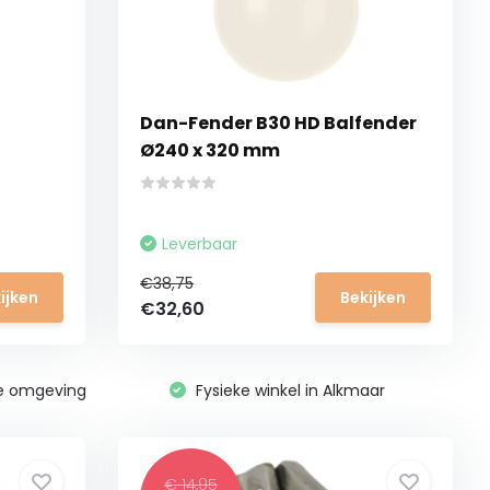
Dan-Fender B30 HD Balfender
Ø240 x 320 mm
Leverbaar
€38,75
ijken
Bekijken
€32,60
ge omgeving
Fysieke winkel in Alkmaar
€ 14,95