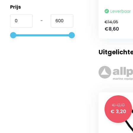
Prijs
Leverbaar
-
€14,95
€8,60
Uitgelicht
€ 12,10
€ 3,20