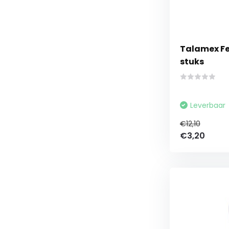
Talamex Fe
stuks
Leverbaar
€12,10
€3,20