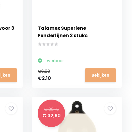
voor 3
Talamex Superlene
Fenderlijnen 2 stuks
Leverbaar
€6,80
ijken
Bekijken
€2,10
€ 38,75
€ 32,60