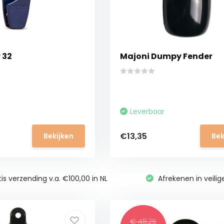
 32
Majoni Dumpy Fender
Leverbaar
€13,35
Bekijken
Bek
is verzending v.a. €100,00 in NL
Afrekenen in veili
€ 48,25