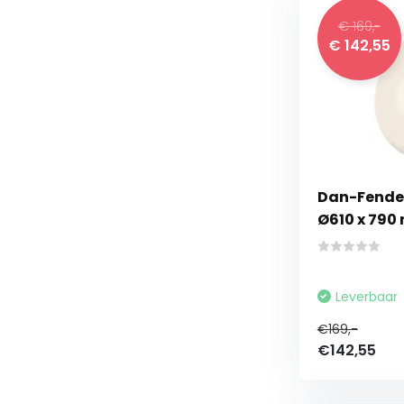
€ 169,-
€ 142,55
Dan-Fender
Ø610 x 790
Leverbaar
€169,-
€142,55