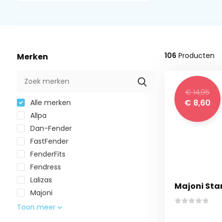
106
Producten
Merken
€ 14,95
€ 8,60
Alle merken
Allpa
Dan-Fender
FastFender
FenderFits
Fendress
Lalizas
Majoni Sta
Majoni
Toon meer