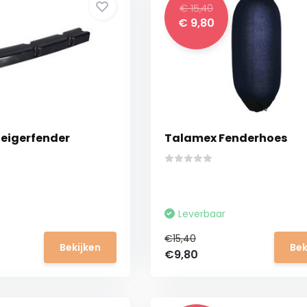
€ 15,40
€ 9,80
eigerfender
Talamex Fenderhoes
Leverbaar
€15,40
Bekijken
Bek
€9,80