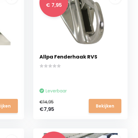
€ 7,95
Allpa Fenderhaak RVS
Leverbaar
€14,95
ijken
Bekijken
€7,95