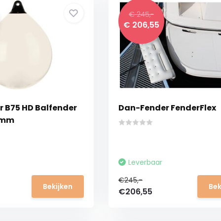
€ 245,-
€ 206,55
 B75 HD Balfender
Dan-Fender FenderFlex
 mm
Leverbaar
€245,-
Bekijken
Bek
€206,55