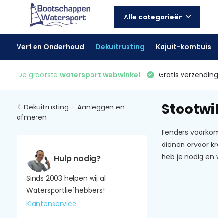
Alle categorieën
Verf en Onderhoud
Dekuitrusting
Kajuit-kombuis
De grootste
watersport webwinkel
Gratis verzending 
Stootwi
Dekuitrusting
-
Aanleggen en
afmeren
Fenders voorkom
dienen ervoor k
heb je nodig en 
Hulp nodig?
Sinds 2003 helpen wij al
Watersportliefhebbers!
Klantenservice