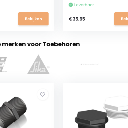
Leverbaar
€35,65
Bekijken
Bek
te merken voor Toebehoren