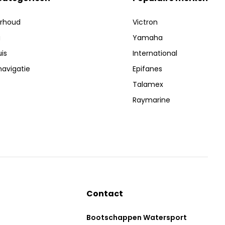
erhoud
Victron
g
Yamaha
is
International
navigatie
Epifanes
Talamex
Raymarine
Contact
Bootschappen Watersport