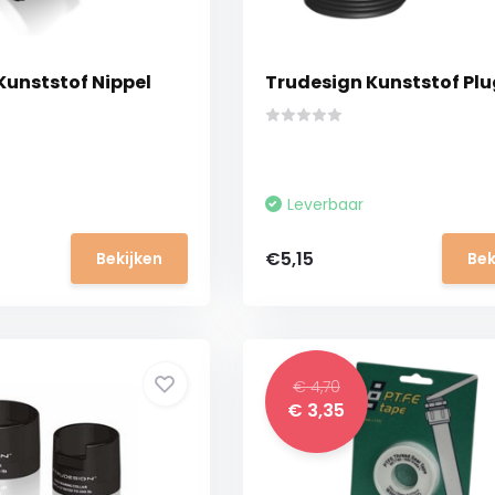
Kunststof Nippel
Trudesign Kunststof Plu
Leverbaar
€5,15
Bekijken
Bek
€ 4,70
€ 3,35