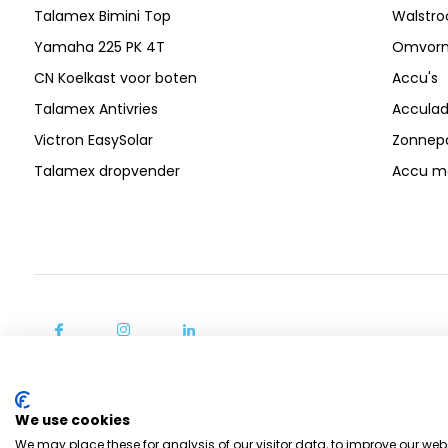
Talamex Bimini Top
Walstr
Yamaha 225 PK 4T
Omvor
CN Koelkast voor boten
Accu's
Talamex Antivries
Acculad
Victron EasySolar
Zonnep
Talamex dropvender
Accu mo
We use cookies
We may place these for analysis of our visitor data, to improve our we