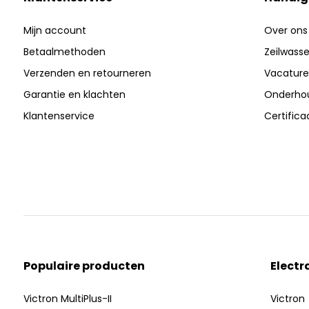
Mijn account
Over ons
Betaalmethoden
Zeilwasser
Verzenden en retourneren
Vacature
Garantie en klachten
Onderhou
Klantenservice
Certific
Populaire producten
Electr
Victron MultiPlus-II
Victron