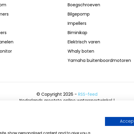
oom
Boegschroeven
mers
Bilgepomp
Impellers
ers
Biminikap
anelen
Elektrisch varen
nitor
Whaly boten
Yamaha buitenboordmotoren
© Copyright 2026 -
RSS-feed
Nederlands grootste online watersportwinkel |
Bootschappen Watersport
8,6
- 6.043 reviews
Accept
bsite, show personalised content and to give you a