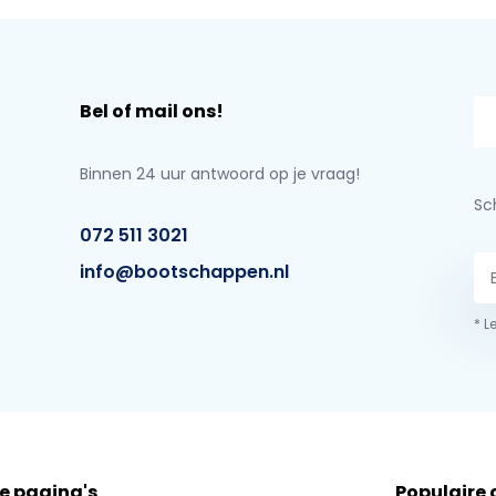
Bel of mail ons!
Binnen 24 uur antwoord op je vraag!
Sch
072 511 3021
info@bootschappen.nl
* L
e pagina's
Populaire