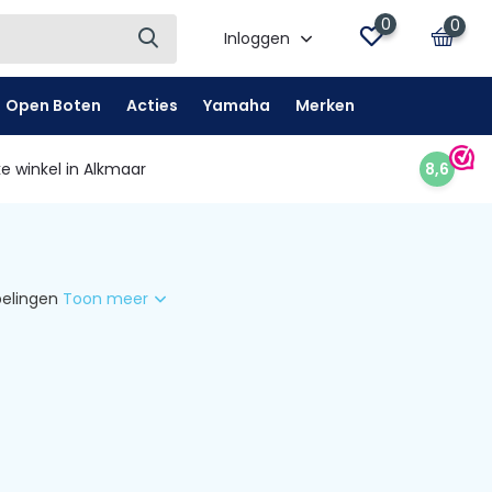
0
0
Inloggen
Open Boten
Acties
Yamaha
Merken
e winkel in Alkmaar
8,6
pelingen
Toon meer