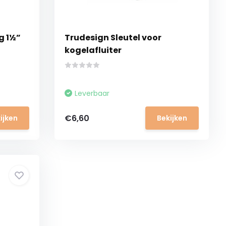
g 1½”
Trudesign Sleutel voor
kogelafluiter
Leverbaar
€6,60
ijken
Bekijken