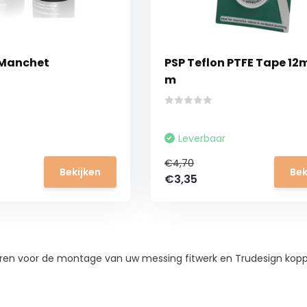
 Manchet
PSP Teflon PTFE Tape 12
m
Leverbaar
€4,70
Bekijken
Bek
€3,35
ren voor de montage van uw messing fitwerk en Trudesign kop