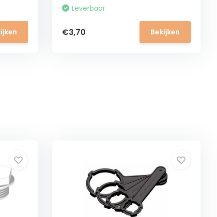
Leverbaar
€3,70
ijken
Bekijken