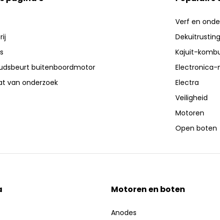
Verf en ond
ij
Dekuitrustin
s
Kajuit-kombu
dsbeurt buitenboordmotor
Electronica-
aat van onderzoek
Electra
Veiligheid
Motoren
Open boten
a
Motoren en boten
Anodes