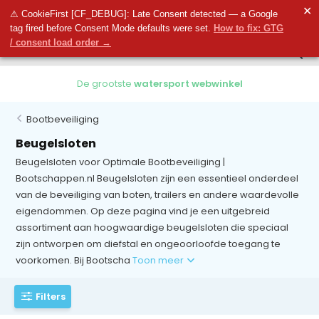
0
✕
0
⚠ CookieFirst [CF_DEBUG]: Late Consent detected — a Google
tag fired before Consent Mode defaults were set.
How to fix: GTG
/ consent load order →
De grootste
watersport webwinkel
Bootbeveiliging
Beugelsloten
Beugelsloten voor Optimale Bootbeveiliging |
Bootschappen.nl Beugelsloten zijn een essentieel onderdeel
van de beveiliging van boten, trailers en andere waardevolle
eigendommen. Op deze pagina vind je een uitgebreid
assortiment aan hoogwaardige beugelsloten die speciaal
zijn ontworpen om diefstal en ongeoorloofde toegang te
voorkomen. Bij Bootscha
Toon meer
Filters