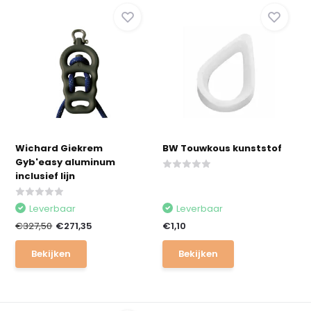
Wichard Giekrem
BW Touwkous kunststof
Gyb'easy aluminum
inclusief lijn
Leverbaar
Leverbaar
€327,50
€271,35
€1,10
Bekijken
Bekijken