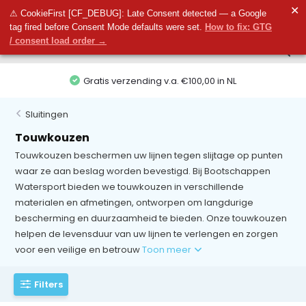
0
✕
0
⚠ CookieFirst [CF_DEBUG]: Late Consent detected — a Google
tag fired before Consent Mode defaults were set.
How to fix: GTG
/ consent load order →
0,00 in NL
Afrekenen in veilige omgev
Sluitingen
Touwkouzen
Touwkouzen beschermen uw lijnen tegen slijtage op punten
waar ze aan beslag worden bevestigd. Bij Bootschappen
Watersport bieden we touwkouzen in verschillende
materialen en afmetingen, ontworpen om langdurige
bescherming en duurzaamheid te bieden. Onze touwkouzen
helpen de levensduur van uw lijnen te verlengen en zorgen
voor een veilige en betrouw
Toon meer
Filters