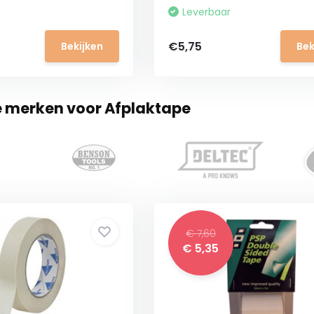
Leverbaar
€5,75
Bekijken
Bek
e merken voor Afplaktape
€ 7,60
€ 5,35