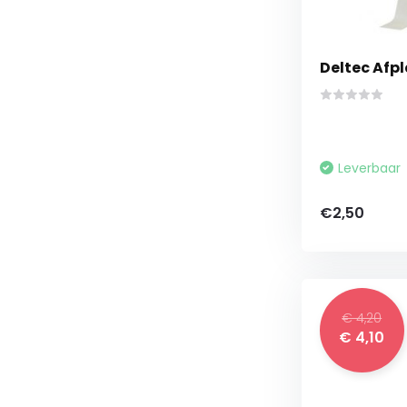
Deltec Afp
Leverbaar
€2,50
€ 4,20
€ 4,10