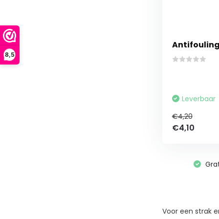
Antifouling
8,5
Leverbaar
€4,20
€4,10
Grat
Voor een strak e