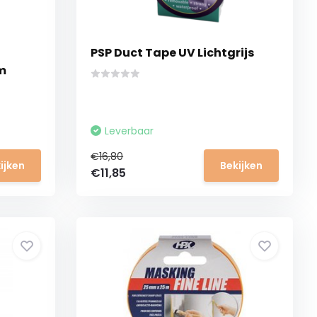
PSP Duct Tape UV Lichtgrijs
m
Leverbaar
€16,80
ijken
Bekijken
€11,85