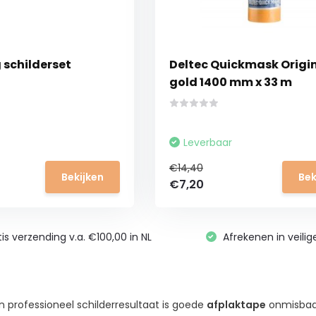
 schilderset
Deltec Quickmask Origi
gold 1400 mm x 33 m
Leverbaar
€14,40
Bekijken
Bek
€7,20
is verzending v.a. €100,00 in NL
Afrekenen in veili
n professioneel schilderresultaat is goede
afplaktape
onmisbaar