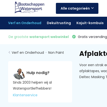
Alle categorieën
Verf en Onderhoud
Dekuitrusting
Kajuit-kombuis
De grootste
watersport webwinkel
Gratis verzending 
Afplak
Verf en Onderhoud
-
Non Paint
Voor een strak e
afplaktapes, waa
Hulp nodig?
Deltec Masking T
Sinds 2003 helpen wij al
Watersportliefhebbers!
Klantenservice