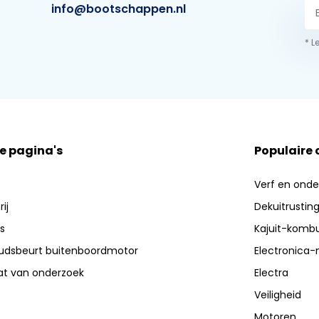
info@bootschappen.nl
* L
e pagina's
Populaire
Verf en ond
ij
Dekuitrustin
s
Kajuit-kombu
dsbeurt buitenboordmotor
Electronica-
aat van onderzoek
Electra
Veiligheid
Motoren