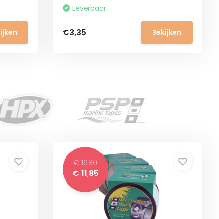
Leverbaar
€3,35
ijken
Bekijken
€ 16,80
€ 11,85