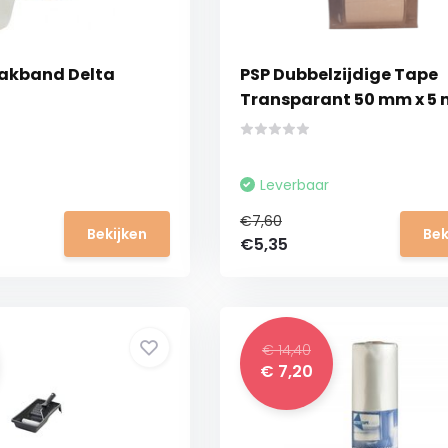
lakband Delta
PSP Dubbelzijdige Tape
Transparant 50 mm x 5 
Leverbaar
€7,60
Bekijken
Bek
€5,35
€ 14,40
€ 7,20