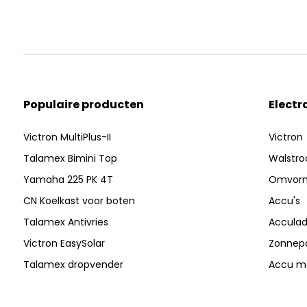
Populaire producten
Electr
Victron MultiPlus-II
Victron
Talamex Bimini Top
Walstr
Yamaha 225 PK 4T
Omvor
CN Koelkast voor boten
Accu's
Talamex Antivries
Acculad
Victron EasySolar
Zonnep
Talamex dropvender
Accu mo