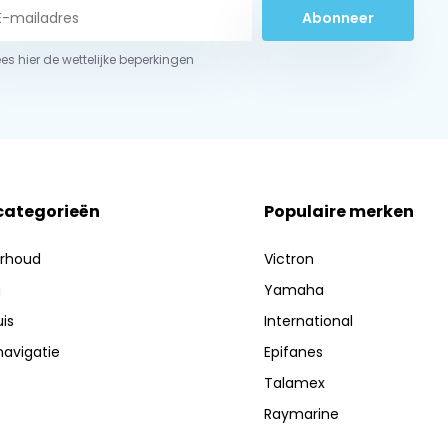
Abonneer
ees hier de wettelijke beperkingen
 categorieën
Populaire merken
erhoud
Victron
g
Yamaha
is
International
navigatie
Epifanes
Talamex
Raymarine