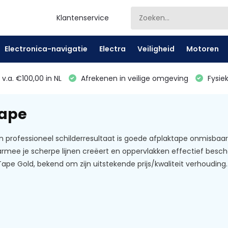
Klantenservice
Electronica-navigatie
Electra
Veiligheid
Motoren
v.a. €100,00 in NL
Afrekenen in veilige omgeving
Fysiek
tape
n professioneel schilderresultaat is goede afplaktape onmisbaa
rmee je scherpe lijnen creëert en oppervlakken effectief besc
ape Gold, bekend om zijn uitstekende prijs/kwaliteit verhouding