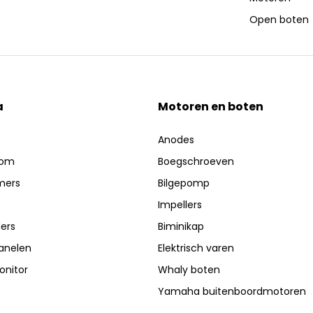
Open boten
a
Motoren en boten
Anodes
oom
Boegschroeven
mers
Bilgepomp
Impellers
ers
Biminikap
anelen
Elektrisch varen
nitor
Whaly boten
Yamaha buitenboordmotoren