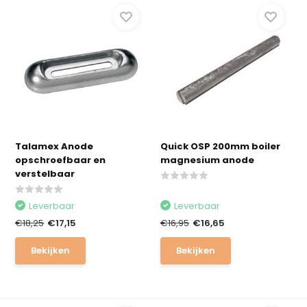
Talamex Anode
Quick OSP 200mm boiler
opschroefbaar en
magnesium anode
verstelbaar
Leverbaar
Leverbaar
€18,25
€17,15
€16,95
€16,65
Bekijken
Bekijken