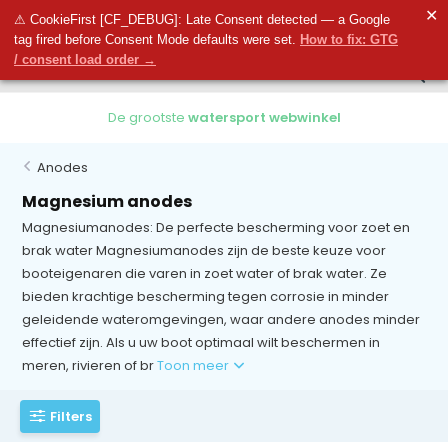
0
✕
0
⚠ CookieFirst [CF_DEBUG]: Late Consent detected — a Google
tag fired before Consent Mode defaults were set.
How to fix: GTG
/ consent load order →
De grootste
watersport webwinkel
Anodes
Magnesium anodes
Magnesiumanodes: De perfecte bescherming voor zoet en
brak water Magnesiumanodes zijn de beste keuze voor
booteigenaren die varen in zoet water of brak water. Ze
bieden krachtige bescherming tegen corrosie in minder
geleidende wateromgevingen, waar andere anodes minder
effectief zijn. Als u uw boot optimaal wilt beschermen in
meren, rivieren of br
Toon meer
Filters