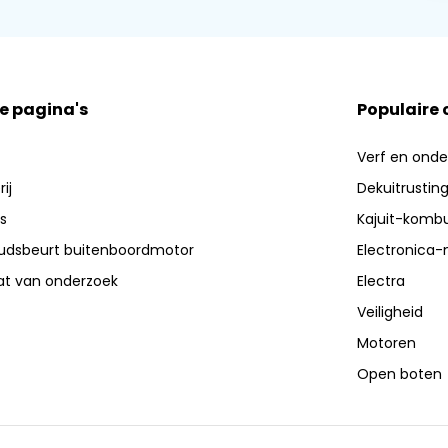
e pagina's
Populaire
Verf en ond
ij
Dekuitrustin
s
Kajuit-kombu
dsbeurt buitenboordmotor
Electronica-
aat van onderzoek
Electra
Veiligheid
Motoren
Open boten