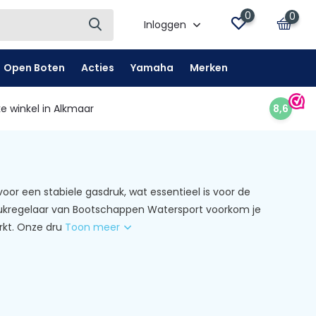
0
0
Inloggen
Open Boten
Acties
Yamaha
Merken
e winkel in Alkmaar
8,6
oor een stabiele gasdruk, wat essentieel is voor de
rukregelaar van Bootschappen Watersport voorkom je
rkt. Onze dru
Toon meer