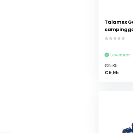
Talamex G
campingg
Leverbaar
€12,30
€9,95