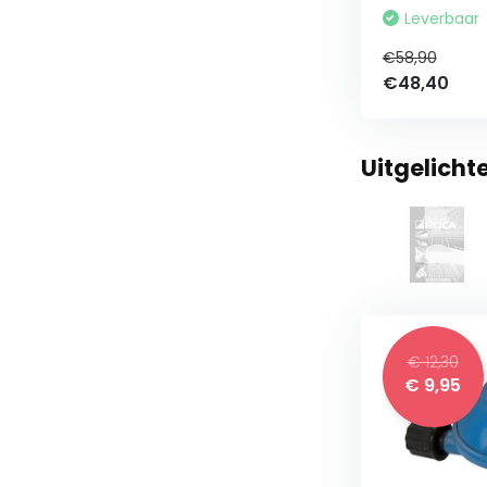
Leverbaar
€58,90
€48,40
Uitgelicht
€ 12,30
€ 9,95