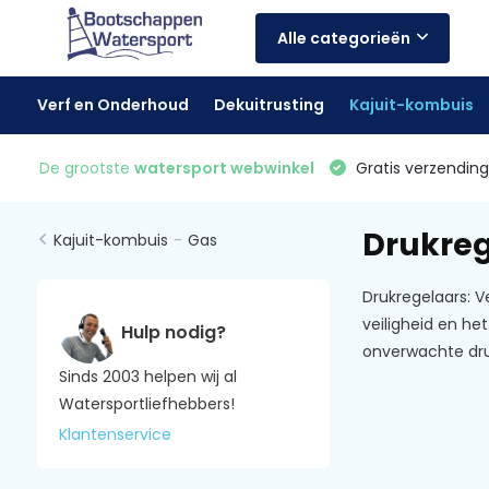
Alle categorieën
Verf en Onderhoud
Dekuitrusting
Kajuit-kombuis
De grootste
watersport webwinkel
Gratis verzending 
Drukreg
Kajuit-kombuis
-
Gas
Drukregelaars: V
veiligheid en h
Hulp nodig?
onverwachte dru
Sinds 2003 helpen wij al
Watersportliefhebbers!
Klantenservice