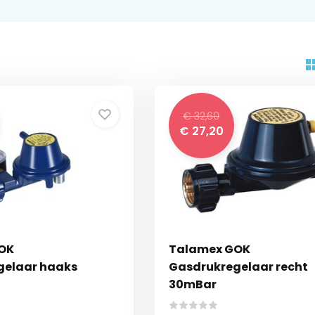
€ 32,60
€ 27,20
OK
Talamex GOK
gelaar haaks
Gasdrukregelaar recht
30mBar