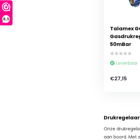
8,5
Talamex G
Gasdrukreg
50mBar
Leverbaar
€27,15
Drukregelaars
Onze drukregelaa
aan boord. Met 