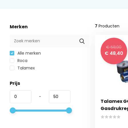
7
Producten
Merken
€ 58,90
€ 48,40
Alle merken
Roca
Talamex
Prijs
-
Talamex G
Gasdrukre