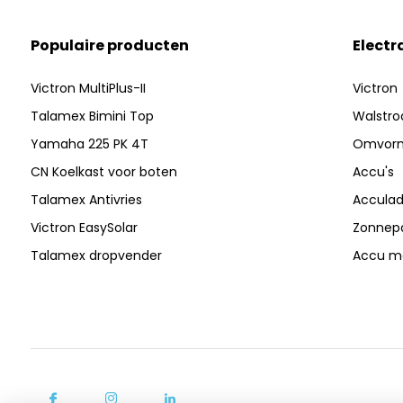
Populaire producten
Electr
Victron MultiPlus-II
Victron
Talamex Bimini Top
Walstr
Yamaha 225 PK 4T
Omvor
CN Koelkast voor boten
Accu's
Talamex Antivries
Acculad
Victron EasySolar
Zonnep
Talamex dropvender
Accu mo