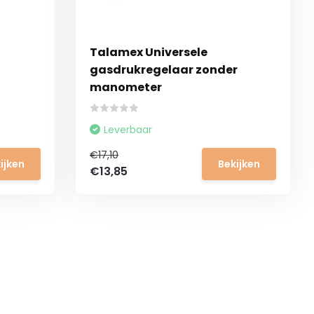
Talamex Universele
gasdrukregelaar zonder
manometer
Leverbaar
€17,10
ijken
Bekijken
€13,85