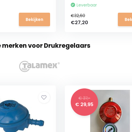
Leverbaar
€32,60
Bekijken
Bek
€27,20
e merken voor Drukregelaars
€ 37,-
€ 29,95