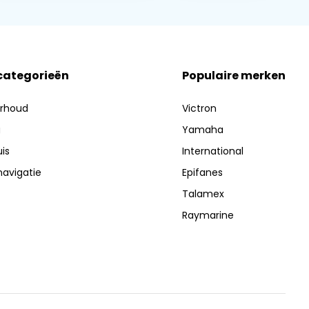
 categorieën
Populaire merken
erhoud
Victron
g
Yamaha
is
International
navigatie
Epifanes
Talamex
Raymarine