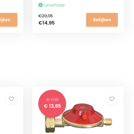
Leverbaar
€29,95
ijken
Bekijken
€14,95
€ 17,10
€ 13,85