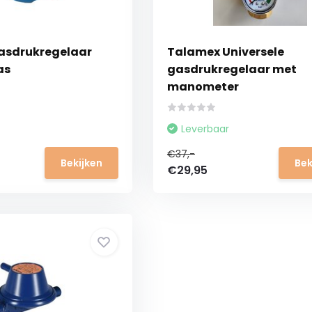
asdrukregelaar
Talamex Universele
as
gasdrukregelaar met
manometer
Leverbaar
€37,-
Bekijken
Bek
€29,95