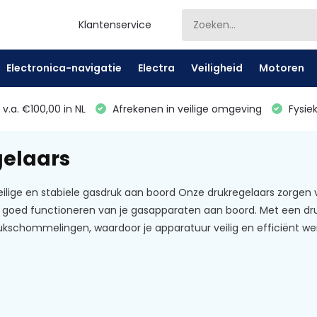
Klantenservice
Electronica-navigatie
Electra
Veiligheid
Motoren
v.a. €100,00 in NL
Afrekenen in veilige omgeving
Fysiek
elaars
eilige en stabiele gasdruk aan boord Onze drukregelaars zorgen v
et goed functioneren van je gasapparaten aan boord. Met een d
kschommelingen, waardoor je apparatuur veilig en efficiënt we