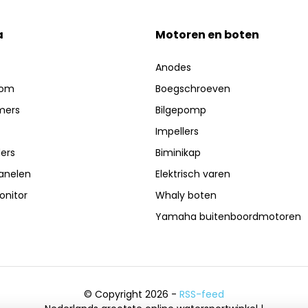
a
Motoren en boten
Anodes
oom
Boegschroeven
mers
Bilgepomp
Impellers
ers
Biminikap
anelen
Elektrisch varen
nitor
Whaly boten
Yamaha buitenboordmotoren
© Copyright 2026 -
RSS-feed