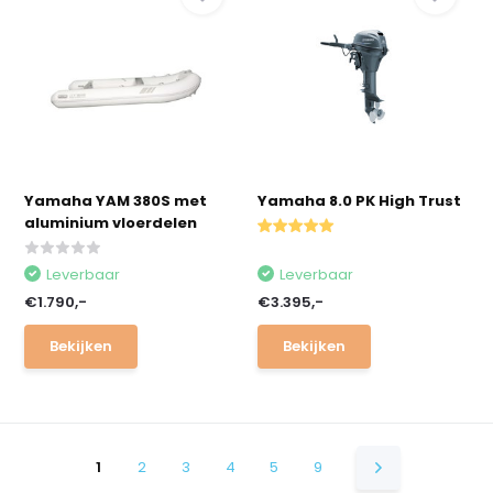
Yamaha YAM 380S met
Yamaha 8.0 PK High Trust
aluminium vloerdelen
Leverbaar
Leverbaar
€1.790,-
€3.395,-
Bekijken
Bekijken
1
2
3
4
5
9