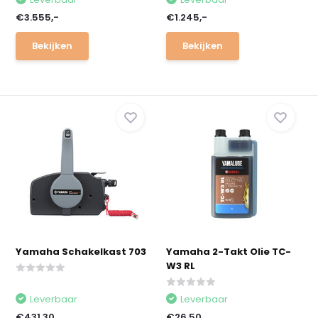
€3.555,-
€1.245,-
Bekijken
Bekijken
Yamaha Schakelkast 703
Yamaha 2-Takt Olie TC-
W3 RL
Leverbaar
Leverbaar
€431,30
€26,50