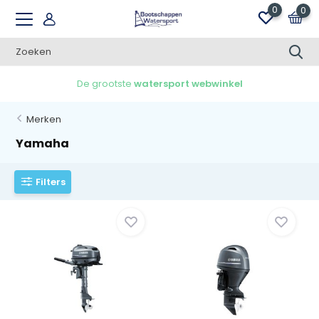
0
0
Gratis verzending v.a. €100,00 in NL
Merken
Yamaha
Filters