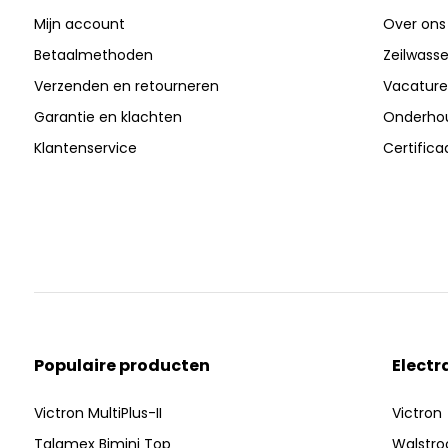
Mijn account
Over ons
Betaalmethoden
Zeilwasser
Verzenden en retourneren
Vacature
Garantie en klachten
Onderhou
Klantenservice
Certific
Populaire producten
Electr
Victron MultiPlus-II
Victron
Talamex Bimini Top
Walstr