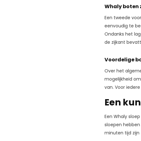
Whaly boten zi
Een tweede voord
eenvoudig te bes
Ondanks het lage
de zijkant bevat
Voordelige b
Over het algemee
mogelijkheid om 
van. Voor iedere
Een kun
Een Whaly sloep 
sloepen hebben e
minuten tijd zij