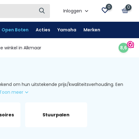
0
0
Inloggen
Open Boten
Acties
Yamaha
Merken
e winkel in Alkmaar
8,6
kend om hun uitstekende prijs/kwaliteitsverhouding. Een
Toon meer
soires
Stuurpalen