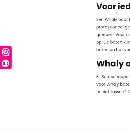
Voor ie
Een Whaly boot 
professioneel ge
groepen. Vaar me
op. De boten ku
boten en het vaa
Whaly a
8,5
Bij Bootschappe
voor Whaly boten
er niet tussen? 