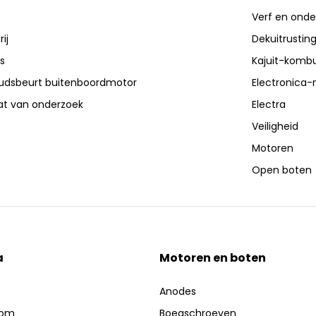
Verf en ond
ij
Dekuitrustin
s
Kajuit-kombu
dsbeurt buitenboordmotor
Electronica-
aat van onderzoek
Electra
Veiligheid
Motoren
Open boten
a
Motoren en boten
Anodes
oom
Boegschroeven