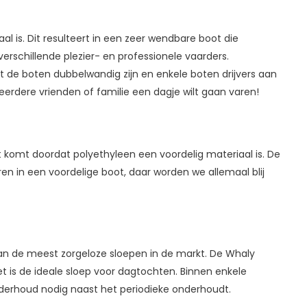
l is. Dit resulteert in een zeer wendbare boot die
rschillende plezier- en professionele vaarders.
t de boten dubbelwandig zijn en enkele boten drijvers aan
erdere vrienden of familie een dagje wilt gaan varen!
 komt doordat polyethyleen een voordelig materiaal is. De
ren in een voordelige boot, daar worden we allemaal blij
 van de meest zorgeloze sloepen in de markt. De Whaly
et is de ideale sloep voor dagtochten. Binnen enkele
onderhoud nodig naast het periodieke onderhoudt.