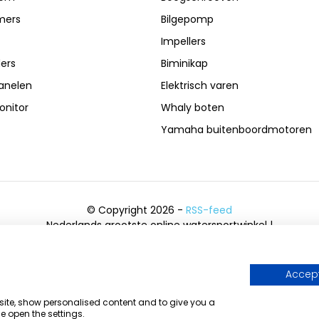
mers
Bilgepomp
Impellers
ers
Biminikap
anelen
Elektrisch varen
nitor
Whaly boten
Yamaha buitenboordmotoren
© Copyright 2026 -
RSS-feed
Nederlands grootste online watersportwinkel |
Bootschappen Watersport
8,6
- 6.043 reviews
Accept
bsite, show personalised content and to give you a
e open the settings.