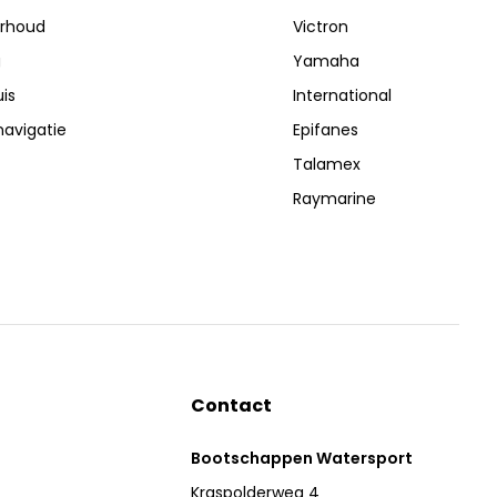
erhoud
Victron
g
Yamaha
is
International
navigatie
Epifanes
Talamex
Raymarine
Contact
Bootschappen Watersport
Kraspolderweg 4