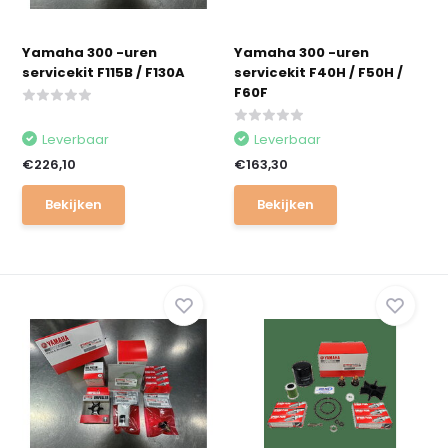
Yamaha 300 -uren
Yamaha 300 -uren
servicekit F115B / F130A
servicekit F40H / F50H /
F60F
Leverbaar
Leverbaar
€226,10
€163,30
Bekijken
Bekijken