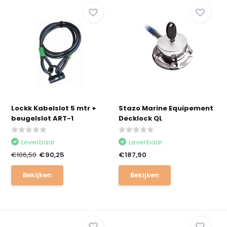
Lockk Kabelslot 5 mtr +
Stazo Marine Equipement
beugelslot ART-1
Decklock QL
Leverbaar
Leverbaar
€106,50
€90,25
€187,90
Bekijken
Bekijken