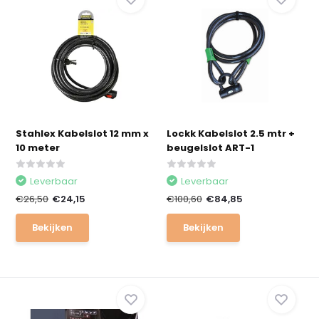
Stahlex Kabelslot 12 mm x
Lockk Kabelslot 2.5 mtr +
10 meter
beugelslot ART-1
Leverbaar
Leverbaar
€26,50
€24,15
€100,60
€84,85
Bekijken
Bekijken