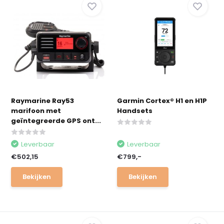
Raymarine Ray53
Garmin Cortex® H1 en H1P
marifoon met
Handsets
geïntegreerde GPS ont...
Leverbaar
Leverbaar
€502,15
€799,-
Bekijken
Bekijken