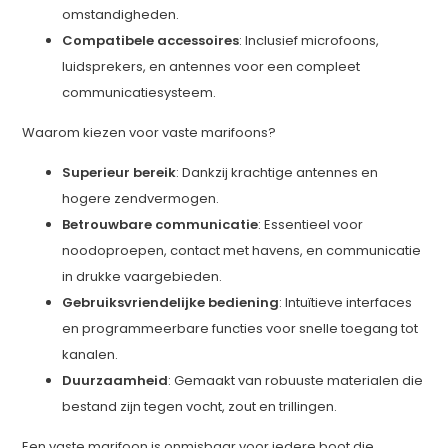
omstandigheden.
Compatibele accessoires
: Inclusief microfoons,
luidsprekers, en antennes voor een compleet
communicatiesysteem.
Waarom kiezen voor vaste marifoons?
Superieur bereik
: Dankzij krachtige antennes en
hogere zendvermogen.
Betrouwbare communicatie
: Essentieel voor
noodoproepen, contact met havens, en communicatie
in drukke vaargebieden.
Gebruiksvriendelijke bediening
: Intuïtieve interfaces
en programmeerbare functies voor snelle toegang tot
kanalen.
Duurzaamheid
: Gemaakt van robuuste materialen die
bestand zijn tegen vocht, zout en trillingen.
Een vaste marifoon is onmisbaar voor iedere boot die