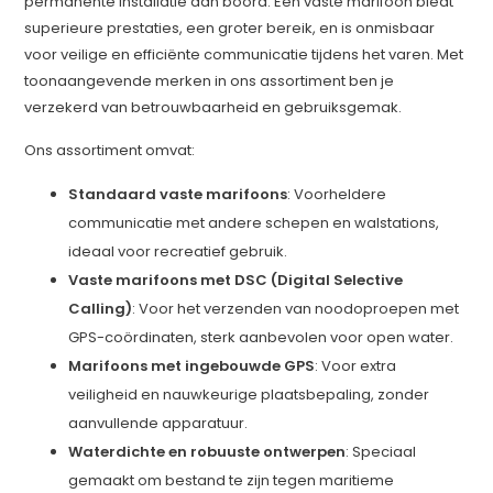
permanente installatie aan boord. Een vaste marifoon biedt
superieure prestaties, een groter bereik, en is onmisbaar
voor veilige en efficiënte communicatie tijdens het varen. Met
toonaangevende merken in ons assortiment ben je
verzekerd van betrouwbaarheid en gebruiksgemak.
Ons assortiment omvat:
Standaard vaste marifoons
: Voorheldere
communicatie met andere schepen en walstations,
ideaal voor recreatief gebruik.
Vaste marifoons met DSC (Digital Selective
Calling)
: Voor het verzenden van noodoproepen met
GPS-coördinaten, sterk aanbevolen voor open water.
Marifoons met ingebouwde GPS
: Voor extra
veiligheid en nauwkeurige plaatsbepaling, zonder
aanvullende apparatuur.
Waterdichte en robuuste ontwerpen
: Speciaal
gemaakt om bestand te zijn tegen maritieme