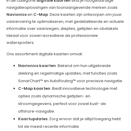
In de categorie
digitale kaarten
vind je hoogwaardige
navigatieoplossingen van toonaangevende merken zoals
Navionics
en
C-Map
. Deze kaarten zijn ontworpen om jouw
vaarervaring te optimaliseren, met gedetailleerde en actuele
informatie over vaarwegen, dieptes, getijden en obstakels.
Ideaal voor zowel recreatieve als professionele
watersporters.
Ons assortiment digitale kaarten omvat:
Navionics kaarten
: Bekend om hun uitgebreide
dekking en regelmatige updates, met functies zoals
SonarChart™ en AutoRouting™ voor precieze navigatie.
C-Map kaarten
: Biedt innovatieve technologie met
opties zoals dynamische getijden- en
stroomgegevens, perfect voor zowel kust- als
offshore-navigatie.
Kaartupdates
: Zorg ervoor dat je altijd toegang hebt
tot de meest recente informatie.