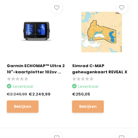
Garmin ECHOMAP™ Ultra 2
Simrad C-MAP
10"-kaartplotter 102sv ...
geheugenkaart REVEAL X
Leverbaar
Leverbaar
€2.249,99
€2.249,99
€250,05
Bekijken
Bekijken