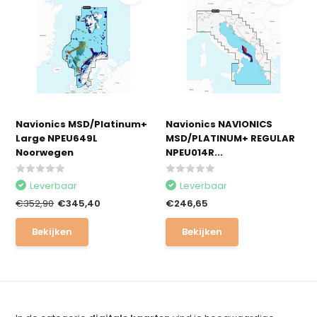
Navionics MSD/Platinum+
Navionics NAVIONICS
Large NPEU649L
MSD/PLATINUM+ REGULAR
Noorwegen
NPEU014R...
Leverbaar
Leverbaar
€352,90
€345,40
€246,65
Bekijken
Bekijken