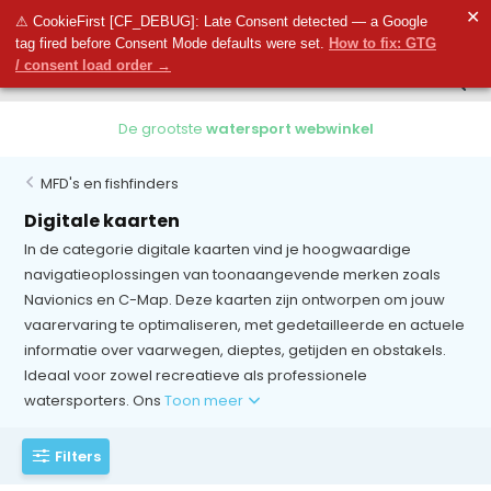
0
✕
0
⚠ CookieFirst [CF_DEBUG]: Late Consent detected — a Google
tag fired before Consent Mode defaults were set.
How to fix: GTG
/ consent load order →
De grootste
watersport webwinkel
MFD's en fishfinders
Digitale kaarten
In de categorie digitale kaarten vind je hoogwaardige
navigatieoplossingen van toonaangevende merken zoals
Navionics en C-Map. Deze kaarten zijn ontworpen om jouw
vaarervaring te optimaliseren, met gedetailleerde en actuele
informatie over vaarwegen, dieptes, getijden en obstakels.
Ideaal voor zowel recreatieve als professionele
watersporters. Ons
Toon meer
Filters