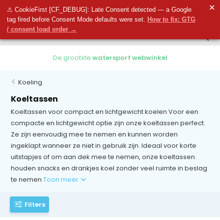
0
✕
0
⚠ CookieFirst [CF_DEBUG]: Late Consent detected — a Google
tag fired before Consent Mode defaults were set.
How to fix: GTG
/ consent load order →
De grootste
watersport webwinkel
Koeling
Koeltassen
Koeltassen voor compact en lichtgewicht koelen Voor een
compacte en lichtgewicht optie zijn onze koeltassen perfect.
Ze zijn eenvoudig mee te nemen en kunnen worden
ingeklapt wanneer ze niet in gebruik zijn. Ideaal voor korte
uitstapjes of om aan dek mee te nemen, onze koeltassen
houden snacks en drankjes koel zonder veel ruimte in beslag
te nemen
Toon meer
Filters