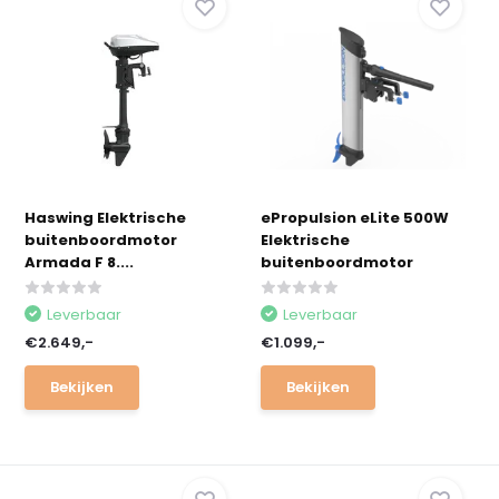
Haswing Elektrische
ePropulsion eLite 500W
buitenboordmotor
Elektrische
Armada F 8....
buitenboordmotor
Leverbaar
Leverbaar
€2.649,-
€1.099,-
Bekijken
Bekijken