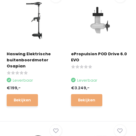
Haswing Elektrische
ePropulsion POD Drive 6.0
buitenboordmotor
EVO
Osapian
Leverbaar
Leverbaar
€199,-
€3.249,-
Bekijken
Bekijken