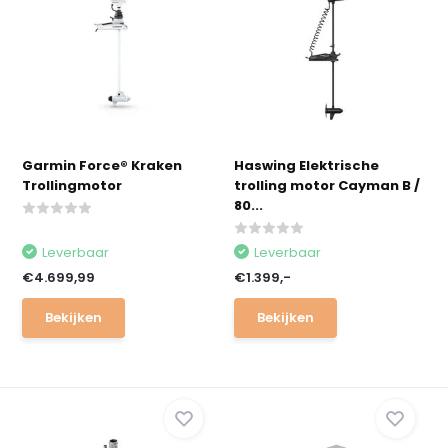
Garmin Force® Kraken
Haswing Elektrische
Trollingmotor
trolling motor Cayman B /
80...
Leverbaar
Leverbaar
€4.699,99
€1.399,-
Bekijken
Bekijken