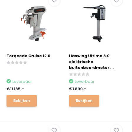
Torqeedo Cruise 12.0
Haswing Ultima 3.0
elektrische
buitenboordmotor ...
Leverbaar
Leverbaar
€11.185,-
€1.899,-
Bekijken
Bekijken