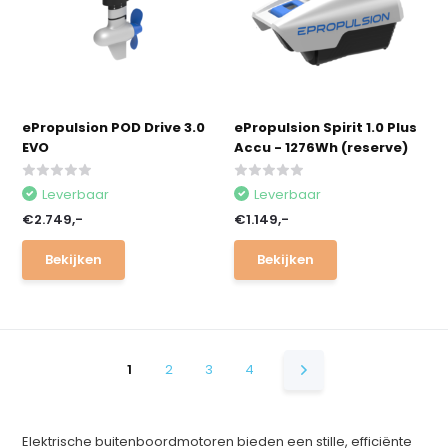
ePropulsion POD Drive 3.0
ePropulsion Spirit 1.0 Plus
EVO
Accu - 1276Wh (reserve)
Leverbaar
Leverbaar
€2.749,-
€1.149,-
Bekijken
Bekijken
1
2
3
4
Elektrische buitenboordmotoren bieden een stille, efficiënte