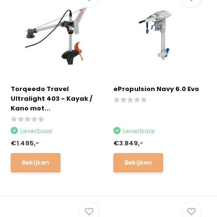
Torqeedo Travel
ePropulsion Navy 6.0 Evo
Ultralight 403 - Kayak /
Kano mot...
Leverbaar
Leverbaar
€1.495,-
€3.849,-
Bekijken
Bekijken