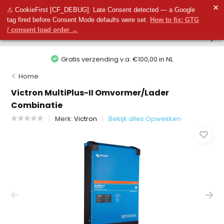
0
✕
0
⚠ CookieFirst [CF_DEBUG]: Late Consent detected — a Google
tag fired before Consent Mode defaults were set.
How to fix: GTG
/ consent load order →
Gratis verzending v.a. €100,00 in NL
Home
Victron MultiPlus-II Omvormer/Lader
Combinatie
Merk:
Victron
Bekijk alles Opwekken