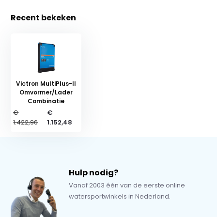
Recent bekeken
Victron MultiPlus-II
Omvormer/Lader
Combinatie
€
€
1.422,96
1.152,48
Hulp nodig?
Vanaf 2003 één van de eerste online
watersportwinkels in Nederland.