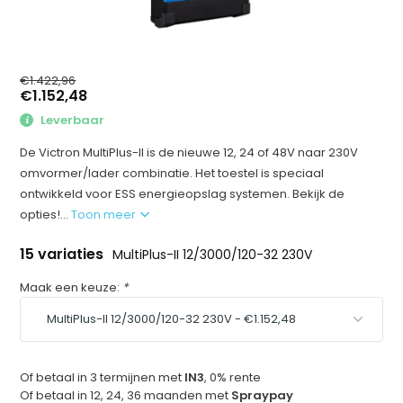
€1.422,96
€1.152,48
Leverbaar
De Victron MultiPlus-II is de nieuwe 12, 24 of 48V naar 230V
omvormer/lader combinatie. Het toestel is speciaal
ontwikkeld voor ESS energieopslag systemen. Bekijk de
opties!...
Toon meer
15 variaties
MultiPlus-II 12/3000/120-32 230V
Maak een keuze:
*
Of betaal in 3 termijnen met
IN3
, 0% rente
Of betaal in 12, 24, 36 maanden met
Spraypay