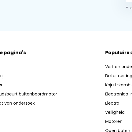
* L
e pagina's
Populaire
Verf en ond
ij
Dekuitrustin
s
Kajuit-kombu
dsbeurt buitenboordmotor
Electronica-
aat van onderzoek
Electra
Veiligheid
Motoren
Open boten