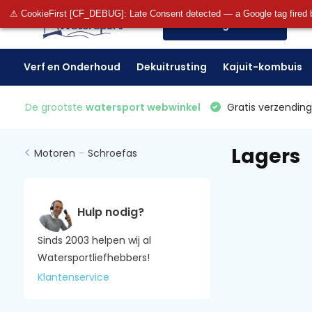
⚠ CookieFirst [CF_DEBUG]: Late Consent detected — a Google tag fired 
Alle categorieën
Verf en Onderhoud
Dekuitrusting
Kajuit-kombuis
De grootste
watersport webwinkel
Gratis verzending 
Lagers
Motoren
-
Schroefas
Hulp nodig?
Sinds 2003 helpen wij al
Watersportliefhebbers!
Klantenservice