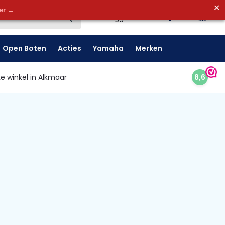
✕
0
der →
0
Inloggen
Open Boten
Acties
Yamaha
Merken
e winkel in Alkmaar
8,6