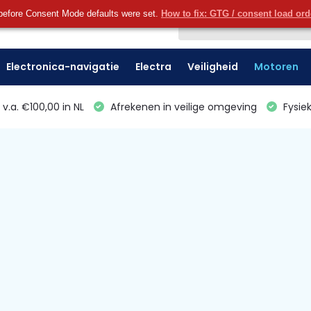
before Consent Mode defaults were set.
How to fix: GTG / consent load or
Klantenservice
Electronica-navigatie
Electra
Veiligheid
Motoren
v.a. €100,00 in NL
Afrekenen in veilige omgeving
Fysiek