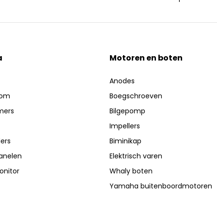
a
Motoren en boten
Anodes
oom
Boegschroeven
mers
Bilgepomp
Impellers
ers
Biminikap
anelen
Elektrisch varen
nitor
Whaly boten
Yamaha buitenboordmotoren