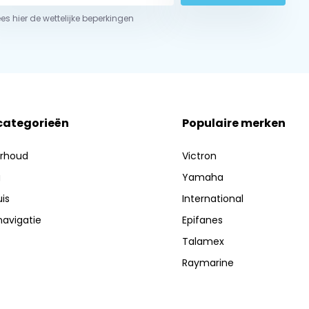
ees hier de wettelijke beperkingen
 categorieën
Populaire merken
erhoud
Victron
g
Yamaha
is
International
navigatie
Epifanes
Talamex
Raymarine