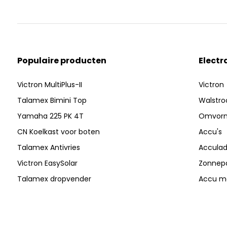
Populaire producten
Electr
Victron MultiPlus-II
Victron
Talamex Bimini Top
Walstr
Yamaha 225 PK 4T
Omvor
CN Koelkast voor boten
Accu's
Talamex Antivries
Acculad
Victron EasySolar
Zonnep
Talamex dropvender
Accu mo