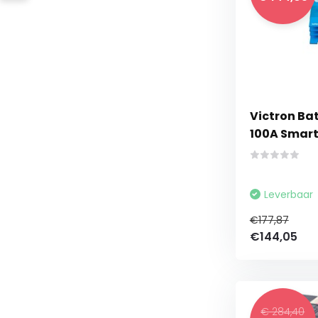
Victron Ba
100A Smar
Leverbaar
€177,87
€144,05
€ 284,40