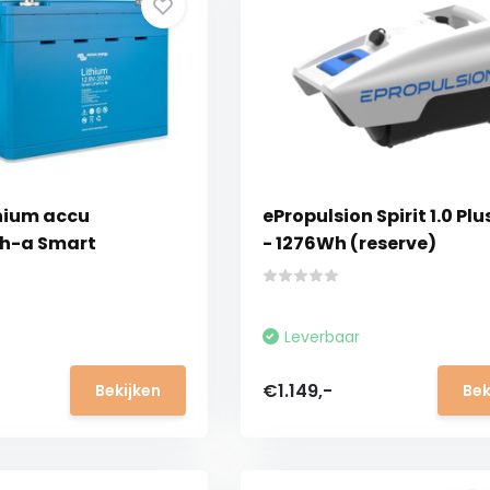
thium accu
ePropulsion Spirit 1.0 Pl
Ah-a Smart
- 1276Wh (reserve)
Leverbaar
€1.149,-
Bekijken
Bek