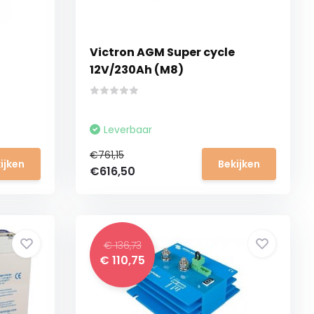
Victron AGM Super cycle
12V/230Ah (M8)
Leverbaar
€761,15
ijken
Bekijken
€616,50
€ 136,73
€ 110,75