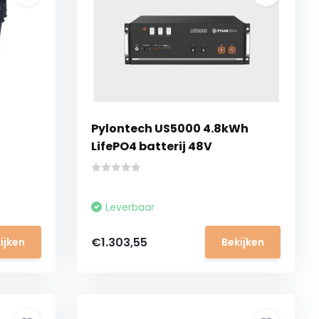
Pylontech US5000 4.8kWh
LifePO4 batterij 48V
Leverbaar
€1.303,55
ijken
Bekijken