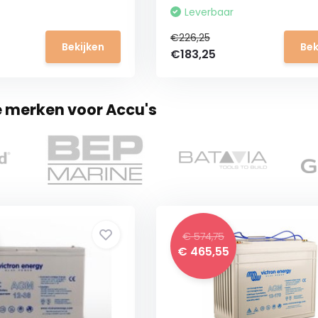
Leverbaar
€226,25
Bekijken
Bek
€183,25
e merken voor Accu's
€ 574,75
€ 465,55