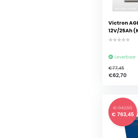
Victron AG
12V/25Ah (
Leverbaar
€77,45
€62,70
€ 942,60
€ 763,45