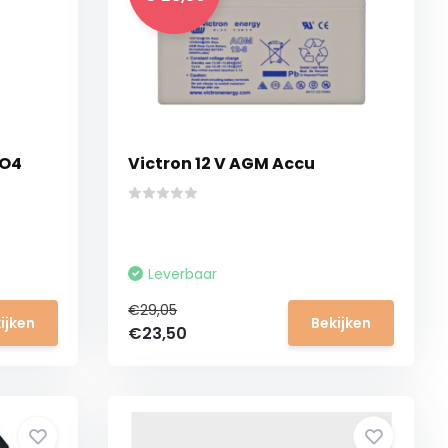
PO4
Victron 12 V AGM Accu
Leverbaar
€29,05
ijken
Bekijken
€23,50