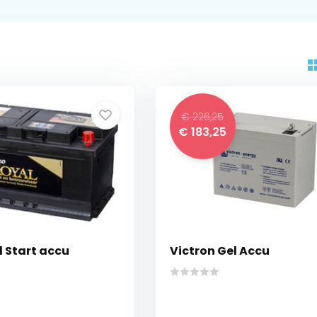
€ 226,25
€ 183,25
l Start accu
Victron Gel Accu