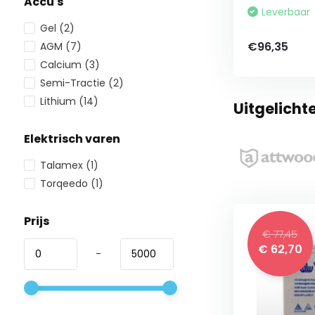
Accu's
Leverbaar
Gel
(2)
€96,35
AGM
(7)
Calcium
(3)
Semi-Tractie
(2)
Lithium
(14)
Uitgelicht
Elektrisch varen
Talamex
(1)
Torqeedo
(1)
Prijs
€ 77,45
€ 62,70
-