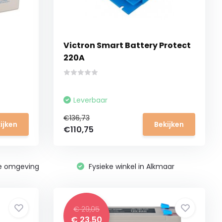
Victron Smart Battery Protect
220A
Leverbaar
€136,73
ijken
Bekijken
€110,75
ge omgeving
Fysieke winkel in Alkmaar
€ 29,05
€ 23,50