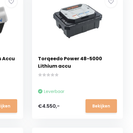
us Accu
Torqeedo Power 48-5000
Lithium accu
Leverbaar
€4.550,-
ijken
Bekijken