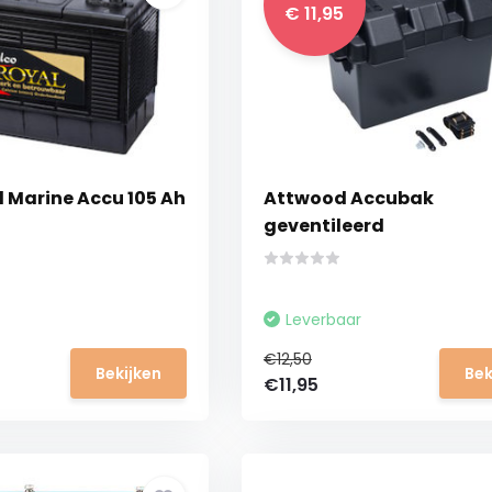
€ 11,95
l Marine Accu 105 Ah
Attwood Accubak
geventileerd
Leverbaar
€12,50
Bekijken
Bek
€11,95