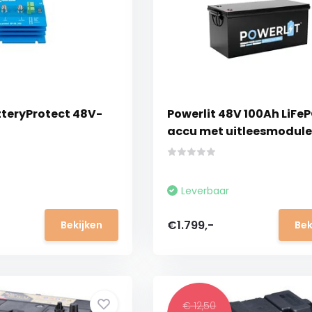
tteryProtect 48V-
Powerlit 48V 100Ah LiFe
t
accu met uitleesmodule
Leverbaar
€1.799,-
Bekijken
Bek
€ 12,50