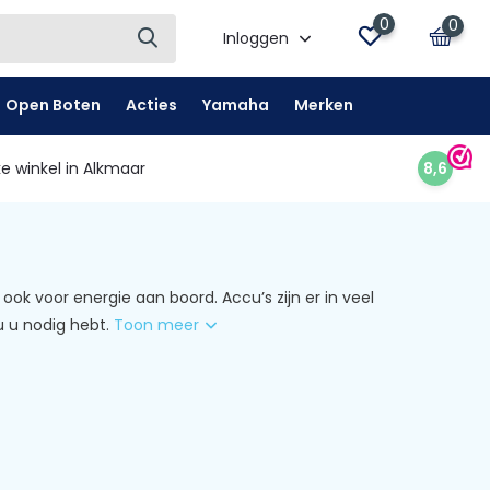
0
0
Inloggen
Open Boten
Acties
Yamaha
Merken
e winkel in Alkmaar
8,6
ook voor energie aan boord. Accu’s zijn er in veel
u u nodig hebt.
Toon meer