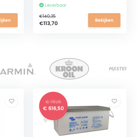
Leverbaar
€140,35
ijken
Bekijken
€113,70
€ 761,15
€ 616,50