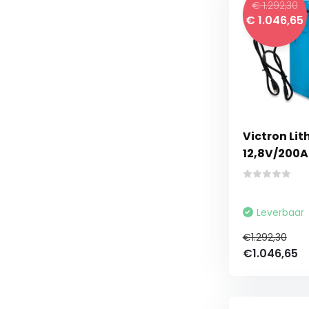
€ 1.292,30
€ 1.046,65
Victron Li
12,8V/200
Leverbaar
€1.292,30
€1.046,65