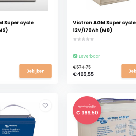
M Super cycle
Victron AGM Super cycle
M5)
12V/170Ah (M8)
Leverbaar
€574,75
Bekijken
Bek
€465,55
€ 456,15
€ 369,50