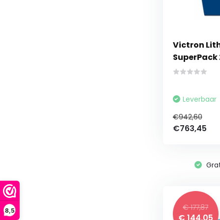
Victron Li
SuperPack
Leverbaar
€942,60
€763,45
Grat
€ 177,87
8,5
€ 144,05