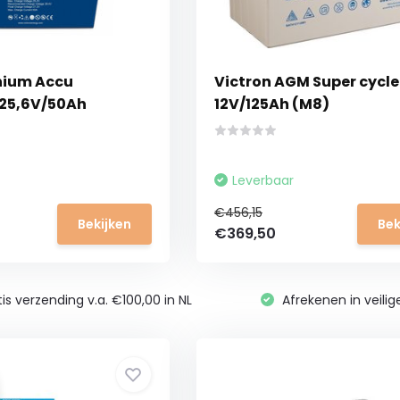
thium Accu
Victron AGM Super cycle
 25,6V/50Ah
12V/125Ah (M8)
Leverbaar
€456,15
Bekijken
Bek
€369,50
is verzending v.a. €100,00 in NL
Afrekenen in veili