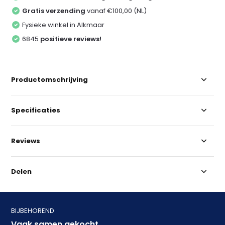
Gratis verzending
vanaf €100,00 (NL)
Fysieke winkel in Alkmaar
6845
positieve reviews!
Productomschrijving
Specificaties
Reviews
Delen
BIJBEHOREND
Vaak samen gekocht