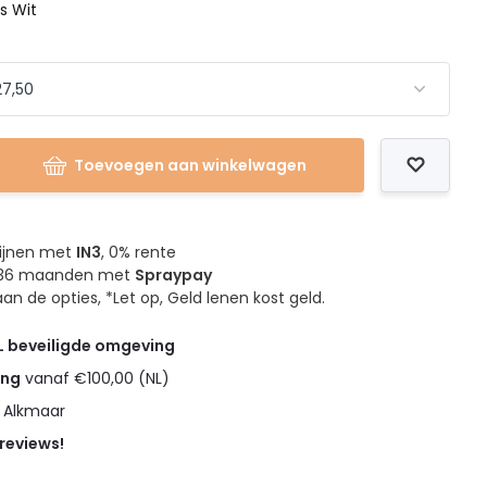
s Wit
Toevoegen aan winkelwagen
mijnen met
IN3
, 0% rente
4, 36 maanden met
Spraypay
an de opties, *Let op, Geld lenen kost geld.
L beveiligde omgeving
ing
vanaf €100,00 (NL)
n Alkmaar
 reviews!