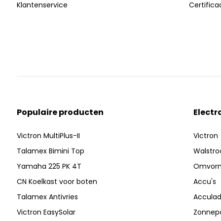
Klantenservice
Certific
Populaire producten
Electr
Victron MultiPlus-II
Victron
Talamex Bimini Top
Walstr
Yamaha 225 PK 4T
Omvor
CN Koelkast voor boten
Accu's
Talamex Antivries
Acculad
Victron EasySolar
Zonnep