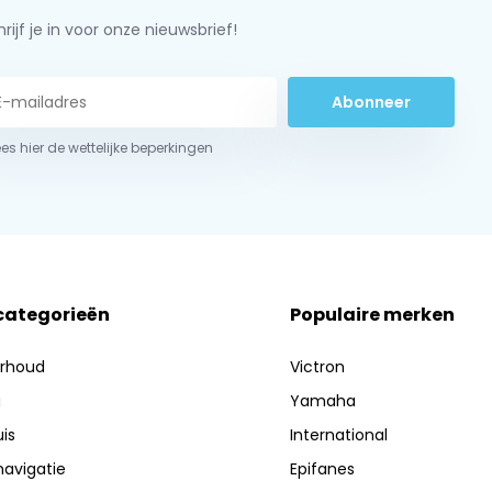
rijf je in voor onze nieuwsbrief!
Abonneer
ees hier de wettelijke beperkingen
 categorieën
Populaire merken
erhoud
Victron
g
Yamaha
is
International
navigatie
Epifanes