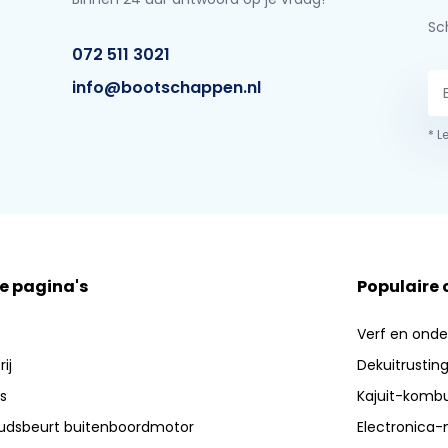
Sch
072 511 3021
info@bootschappen.nl
* L
e pagina's
Populaire
Verf en ond
ij
Dekuitrustin
s
Kajuit-kombu
dsbeurt buitenboordmotor
Electronica-