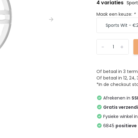
4 variaties
Sport
Maak een keuze:
*
-
+
Of betaal in 3 ter
Of betaal in 12, 2
*In de checkout sta
Afrekenen in
SS
Gratis verzend
Fysieke winkel i
6845
positieve