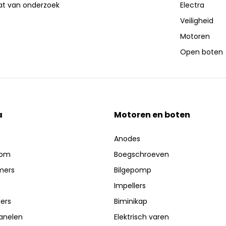
aat van onderzoek
Electra
Veiligheid
Motoren
Open boten
a
Motoren en boten
Anodes
oom
Boegschroeven
mers
Bilgepomp
Impellers
ers
Biminikap
anelen
Elektrisch varen