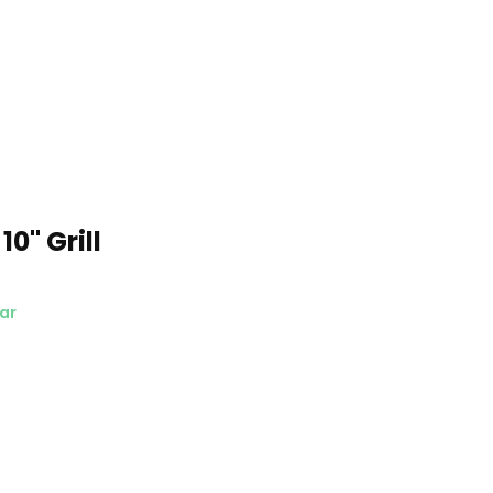
0'' Grill
ar