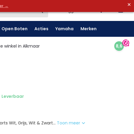
✕
0
der →
0
Inloggen
Open Boten
Acties
Yamaha
Merken
e winkel in Alkmaar
8,6
Leverbaar
rts Wit, Grijs, Wit & Zwart...
Toon meer