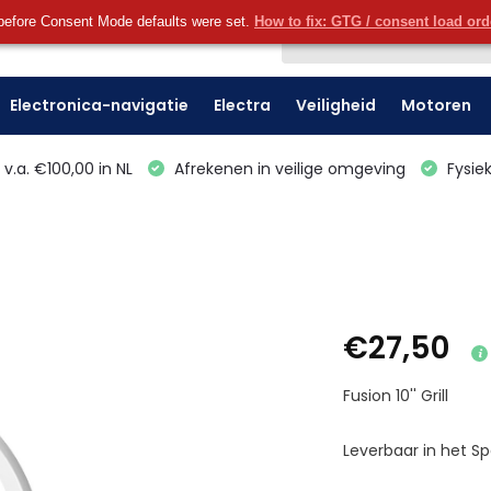
before Consent Mode defaults were set.
How to fix: GTG / consent load or
Klantenservice
Electronica-navigatie
Electra
Veiligheid
Motoren
v.a. €100,00 in NL
Afrekenen in veilige omgeving
Fysiek
€27,50
Fusion 10'' Grill
Leverbaar in het Spo