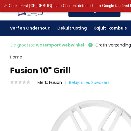
⚠ CookieFirst [CF_DEBUG]: Late Consent detected — a Google tag fired 
Alle categorieën
Verf en Onderhoud
Dekuitrusting
Kajuit-kombuis
De grootste
watersport webwinkel
Gratis verzending 
Home
Fusion 10'' Grill
Merk:
Fusion
Bekijk alles Speakers