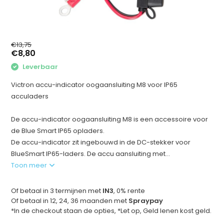
€13,75
€8,80
Leverbaar
Victron accu-indicator oogaansluiting M8 voor IP65
acculaders
De accu-indicator oogaansluiting M8 is een accessoire voor
de Blue Smart IP65 opladers.
De accu-indicator zit ingebouwd in de DC-stekker voor
BlueSmart IP65-laders. De accu aansluiting met...
Toon meer
Of betaal in 3 termijnen met
IN3
, 0% rente
Of betaal in 12, 24, 36 maanden met
Spraypay
*In de checkout staan de opties, *Let op, Geld lenen kost geld.