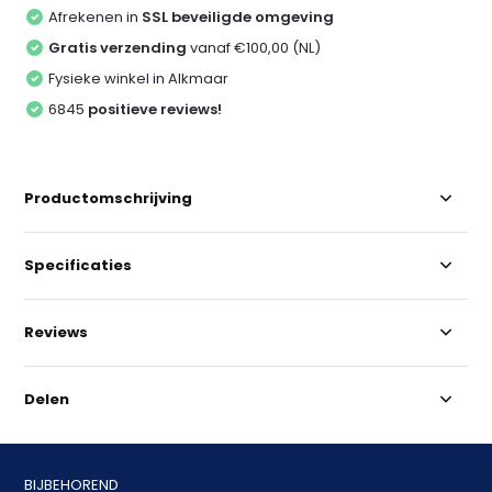
Afrekenen in
SSL beveiligde omgeving
Gratis verzending
vanaf €100,00 (NL)
Fysieke winkel in Alkmaar
6845
positieve reviews!
Productomschrijving
Specificaties
Reviews
Delen
BIJBEHOREND