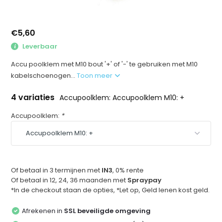
€5,60
Leverbaar
Accu poolklem met M10 bout '+' of '-' te gebruiken met M10
kabelschoenogen...
Toon meer
4 variaties
Accupoolklem: Accupoolklem M10: +
Accupoolklem:
*
Of betaal in 3 termijnen met
IN3
, 0% rente
Of betaal in 12, 24, 36 maanden met
Spraypay
*In de checkout staan de opties, *Let op, Geld lenen kost geld.
Afrekenen in
SSL beveiligde omgeving