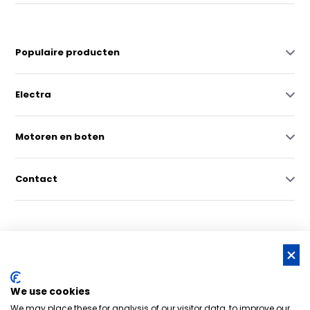
Populaire producten
Electra
Motoren en boten
Contact
© Copyright 2026 -
RSS-feed
We use cookies
Nederlands grootste online watersportwinkel | Bootschappen
We may place these for analysis of our visitor data, to improve our