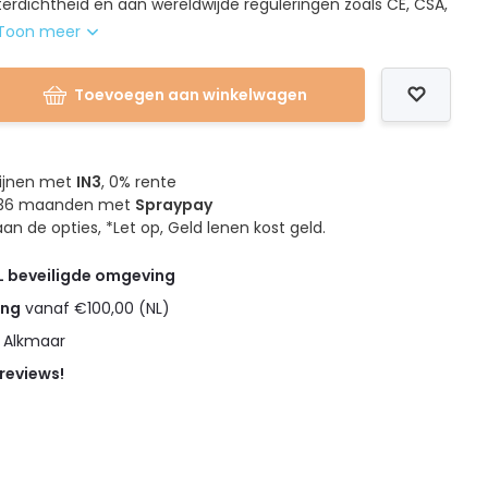
erdichtheid en aan wereldwijde reguleringen zoals CE, CSA,
Toon meer
Toevoegen aan winkelwagen
mijnen met
IN3
, 0% rente
4, 36 maanden met
Spraypay
an de opties, *Let op, Geld lenen kost geld.
L beveiligde omgeving
ing
vanaf €100,00 (NL)
n Alkmaar
 reviews!