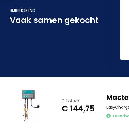
BIJBEHOREND
Vaak samen gekocht
Maste
€ 174,40
€ 144,75
EasyCharge
Leverb