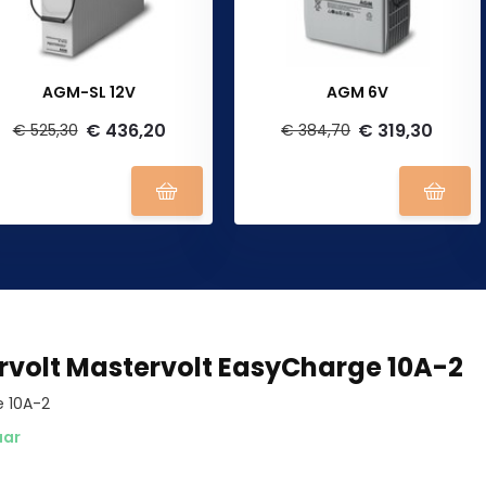
AGM-SL 12V
AGM 6V
€ 436,20
€ 319,30
€ 525,30
€ 384,70
rvolt Mastervolt EasyCharge 10A-2
 10A-2
aar