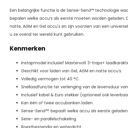
Een belangrijke functie is de Sense-Send™ technologie w
bepalen welke accu’s als eerste moeten worden geladen. De
natte, AGM en Gel accu's en zijn voorzien van een univers
u ze overal ter wereld kunt gebruiken.
Kenmerken
Instapmodel inclusief Mastervolt 3-traps+ laadkarakter
Geschikt voor laden van Gel, AGM en natte accu’s.
Volledig vermogen tot 40 °C.
Snellaadfunctie ter verlenging van de levensduur va
Inclusief kabel & Euro stekker (optioneel ook leverbaa
Kan één of twee accubanken laden.
Sense-Send™: bepaalt welke accu als eerste geladen
Serie- en parallelschakeling.
Roestbestendig en waterdicht.