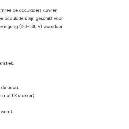
aarmee de acculaders kunnen
 acculaders zijn geschikt voor
ele ingang (120-230 V) waardoor
istiek.
n de accu.
r met UK stekker).
 wordt.