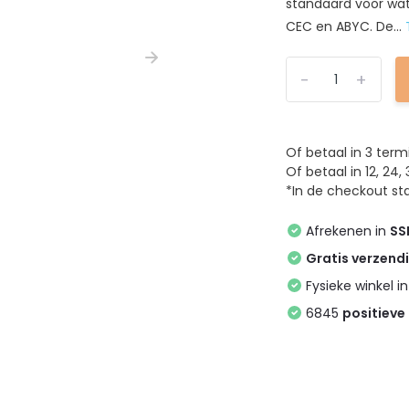
standaard voor wat
CEC en ABYC. De...
-
+
Of betaal in 3 ter
Of betaal in 12, 2
*In de checkout sta
Afrekenen in
SS
Gratis verzend
Fysieke winkel i
6845
positieve