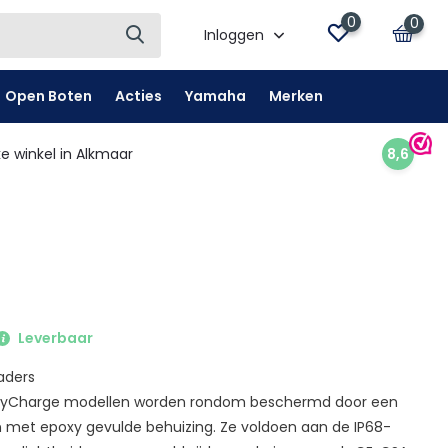
0
0
Inloggen
Open Boten
Acties
Yamaha
Merken
e winkel in Alkmaar
8,6
Leverbaar
aders
asyCharge modellen worden rondom beschermd door een
 met epoxy gevulde behuizing. Ze voldoen aan de IP68-