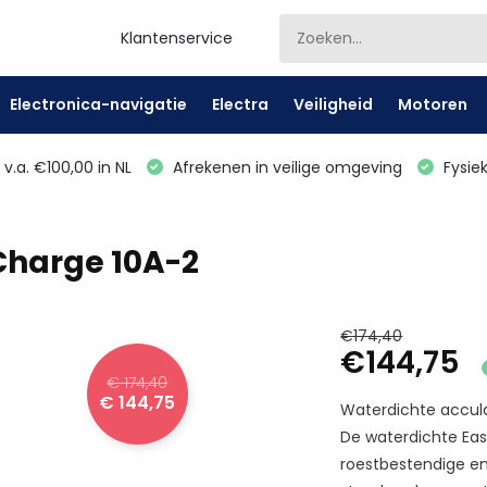
Klantenservice
Electronica-navigatie
Electra
Veiligheid
Motoren
v.a. €100,00 in NL
Afrekenen in veilige omgeving
Fysiek
Charge 10A-2
€174,40
€144,75
€ 174,40
€ 144,75
Waterdichte accul
De waterdichte E
roestbestendige en