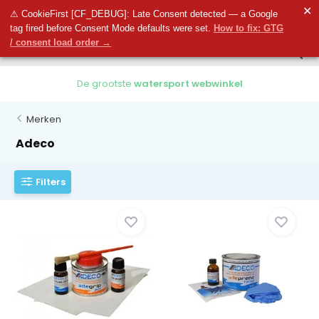
0
✕
0
⚠ CookieFirst [CF_DEBUG]: Late Consent detected — a Google
tag fired before Consent Mode defaults were set.
How to fix: GTG
/ consent load order →
De grootste
watersport webwinkel
Merken
Adeco
Filters