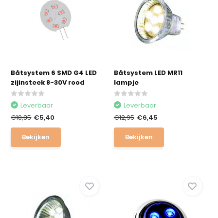
Båtsystem 6 SMD G4 LED
Båtsystem LED MR11
zijinsteek 8-30V rood
lampje
Leverbaar
Leverbaar
€10,85
€5,40
€12,95
€6,45
Bekijken
Bekijken