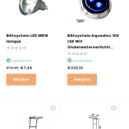
Båtsystem LED MR16
Båtsystem Aquadisc 100
lampje
LED Wit
Onderwaterverlichti...
Leverbaar
Leverbaar
€14,95
€7,45
€220,10
Bekijken
Bekijken