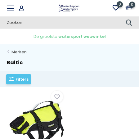
0
0
De grootste
watersport webwinkel
Merken
Baltic
Filters