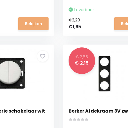
Leverbaar
€2,20
Bekijken
Bek
€1,65
€ 3,55
€ 2,15
erie schakelaar wit
Berker Afdekraam 3V zw