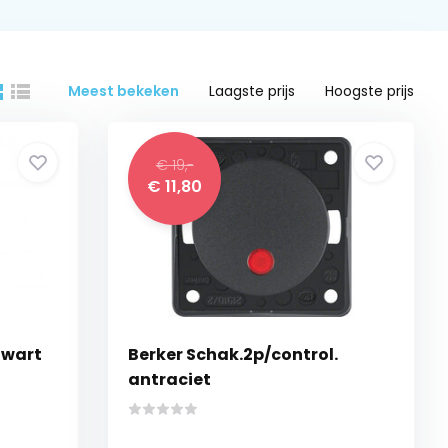
Meest bekeken
Laagste prijs
Hoogste prijs
€ 19,-
€ 11,80
zwart
Berker Schak.2p/control.
antraciet