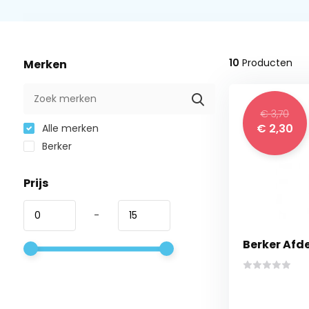
10
Producten
Merken
€ 3,70
€ 2,30
Alle merken
Berker
Prijs
-
Berker Afd