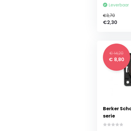
Leverbaar
€3,70
€2,30
€ 14,20
€ 8,80
Berker Scha
serie