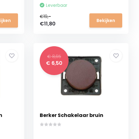
Leverbaar
€19,-
ijken
Bekijken
€11,80
€ 8,65
€ 6,50
m
Berker Schakelaar bruin