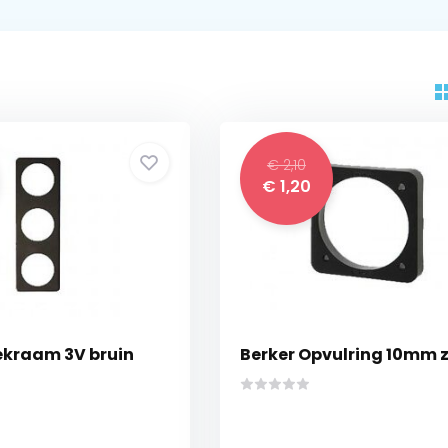
€ 2,10
€ 1,20
ekraam 3V bruin
Berker Opvulring 10mm 