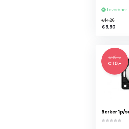
Leverbaar
€14,20
€8,80
€ 16,15
€ 10,-
Berker 1p/s