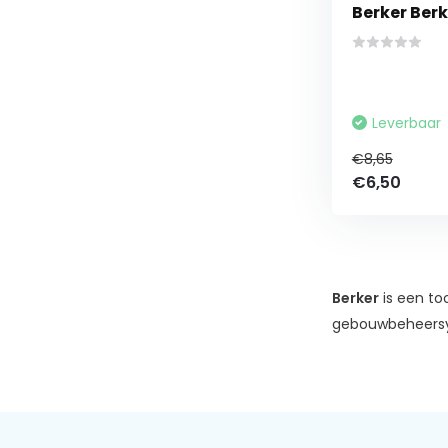
Berker Berk
Leverbaar
€8,65
€6,50
Berker
is een to
gebouwbeheers