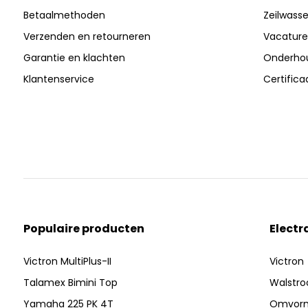
Betaalmethoden
Zeilwasser
Verzenden en retourneren
Vacature
Garantie en klachten
Onderhou
Klantenservice
Certific
Populaire producten
Electr
Victron MultiPlus-II
Victron
Talamex Bimini Top
Walstr
Yamaha 225 PK 4T
Omvor