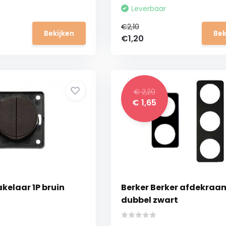
Leverbaar
€2,10
Bekijken
Bek
€1,20
€ 2,20
€ 1,65
kelaar 1P bruin
Berker Berker afdekraa
dubbel zwart