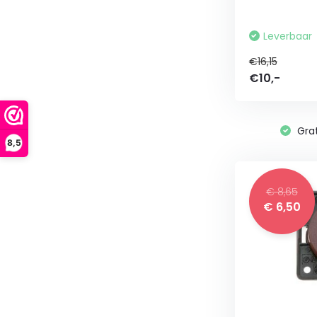
Leverbaar
€16,15
€10,-
Grat
8,5
€ 8,65
€ 6,50