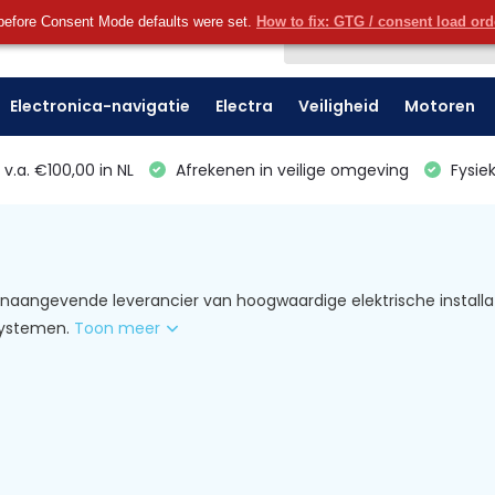
before Consent Mode defaults were set.
How to fix: GTG / consent load or
Klantenservice
Electronica-navigatie
Electra
Veiligheid
Motoren
v.a. €100,00 in NL
Afrekenen in veilige omgeving
Fysiek
onaangevende leverancier van hoogwaardige elektrische installatie
ystemen.
Toon meer