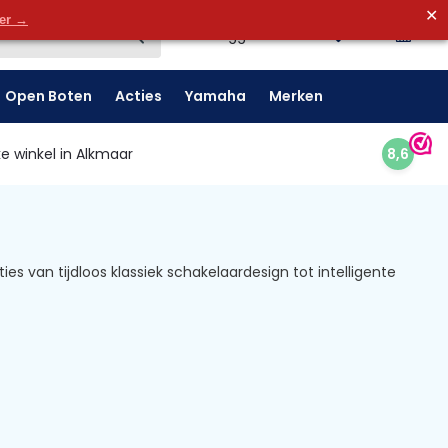
✕
0
der →
0
Inloggen
Open Boten
Acties
Yamaha
Merken
e winkel in Alkmaar
8,6
s van tijdloos klassiek schakelaardesign tot intelligente