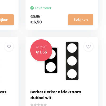
Leverbaar
€8,65
ijken
Bekijken
€6,50
€ 2,20
€ 1,65
art
Berker Berker afdekraam
dubbel wit