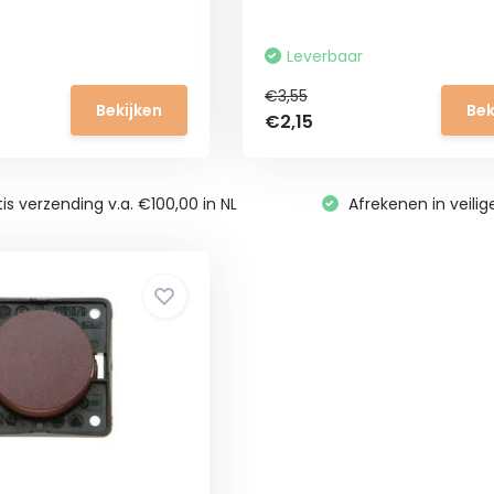
Leverbaar
€3,55
Bekijken
Bek
€2,15
is verzending v.a. €100,00 in NL
Afrekenen in veili