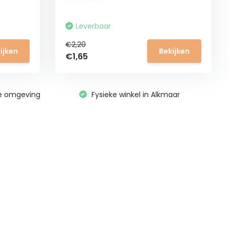
Leverbaar
€2,20
ijken
Bekijken
€1,65
ge omgeving
Fysieke winkel in Alkmaar