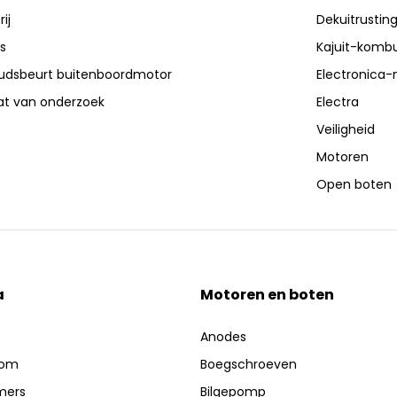
ij
Dekuitrustin
s
Kajuit-kombu
dsbeurt buitenboordmotor
Electronica-
aat van onderzoek
Electra
Veiligheid
Motoren
Open boten
a
Motoren en boten
Anodes
oom
Boegschroeven
mers
Bilgepomp