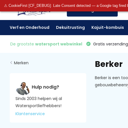
⚠ CookieFirst [CF_DEBUG]: Late Consent detected — a Google tag fired 
Alle categorieën
Verf en Onderhoud
Dekuitrusting
Kajuit-kombuis
De grootste
watersport webwinkel
Gratis verzending 
Berker
Merken
Berker is een to
gebouwbeheers
Hulp nodig?
Sinds 2003 helpen wij al
Watersportliefhebbers!
Klantenservice