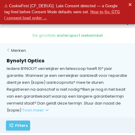
0
✕
0
⚠ CookieFirst [CF_DEBUG]: Late Consent detected — a Google
tag fired before Consent Mode defaults were set.
How to fix: GTG
/ consent load order →
e
watersport webwinkel
Gratis verzendi
Merken
Bynolyt Optics
Iedere BYNOLYT verrekijker en telescoop heeft 10* jaar
garantie. Wanneer je een verrekijker aanbiedt voor reparatie
dient je een (kopie) aankoopnota* mee te sturen.
Registreren na aanschaf is niet nodig!*Ben je nog in het bezit
van een garantiekaart waarop een langere garantietermijn
vermeld staat? Dan geldt deze termijn. Stuur dan naast de
(kopie)
Toon meer
Filters