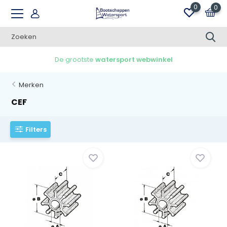
0
0
De grootste
watersport webwinkel
Merken
CEF
Filters