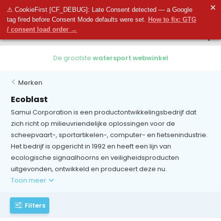
0
✕
0
⚠ CookieFirst [CF_DEBUG]: Late Consent detected — a Google
tag fired before Consent Mode defaults were set.
How to fix: GTG
/ consent load order →
De grootste
watersport webwinkel
Merken
Ecoblast
Samui Corporation is een productontwikkelingsbedrijf dat
zich richt op milieuvriendelijke oplossingen voor de
scheepvaart-, sportartikelen-, computer- en fietsenindustrie.
Het bedrijf is opgericht in 1992 en heeft een lijn van
ecologische signaalhoorns en veiligheidsproducten
uitgevonden, ontwikkeld en produceert deze nu.
Toon meer
Filters