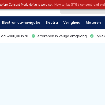
before Consent Mode defaults were set.
How to fix: GTG / consent load or
Klantenservice
Electronica-navigatie
Electra
Veiligheid
Motoren
v.a. €100,00 in NL
Afrekenen in veilige omgeving
Fysiek