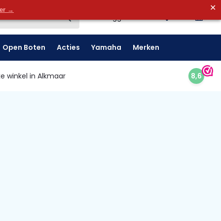
✕
0
der →
0
Inloggen
Open Boten
Acties
Yamaha
Merken
e winkel in Alkmaar
8,6