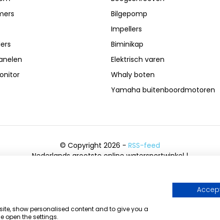
mers
Bilgepomp
Impellers
ers
Biminikap
anelen
Elektrisch varen
nitor
Whaly boten
Yamaha buitenboordmotoren
© Copyright 2026 -
RSS-feed
Nederlands grootste online watersportwinkel |
Bootschappen Watersport
8,6
- 6.043 reviews
Accept
bsite, show personalised content and to give you a
e open the settings.