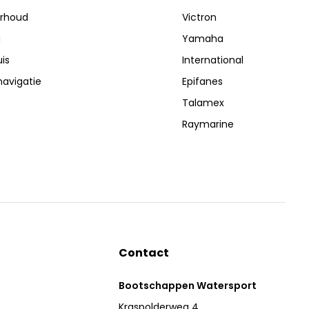
erhoud
Victron
g
Yamaha
is
International
navigatie
Epifanes
Talamex
Raymarine
Contact
Bootschappen Watersport
Kraspolderweg 4