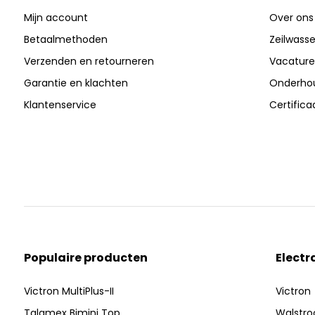
Mijn account
Over ons
Betaalmethoden
Zeilwasser
Verzenden en retourneren
Vacature
Garantie en klachten
Onderhou
Klantenservice
Certific
Populaire producten
Electr
Victron MultiPlus-II
Victron
Talamex Bimini Top
Walstr