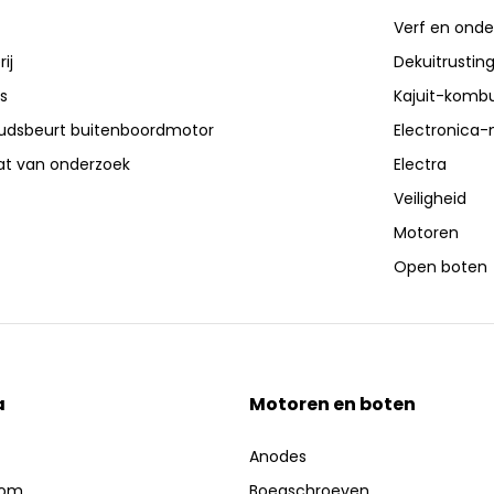
Verf en ond
ij
Dekuitrustin
s
Kajuit-kombu
dsbeurt buitenboordmotor
Electronica-
aat van onderzoek
Electra
Veiligheid
Motoren
Open boten
a
Motoren en boten
Anodes
oom
Boegschroeven