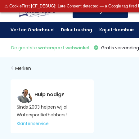
⚠ CookieFirst [CF_DEBUG]: Late Consent detected — a Google tag fired 
Alle categorieën
Verf en Onderhoud
Dekuitrusting
Kajuit-kombuis
De grootste
watersport webwinkel
Gratis verzending 
Merken
Hulp nodig?
Sinds 2003 helpen wij al
Watersportliefhebbers!
Klantenservice