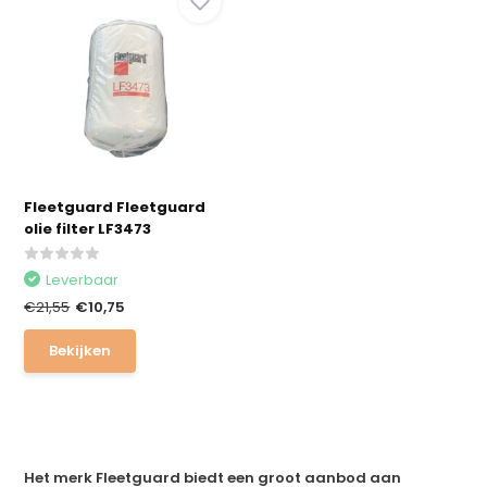
Fleetguard Fleetguard
olie filter LF3473
Leverbaar
€21,55
€10,75
Bekijken
Het merk Fleetguard biedt een groot aanbod aan