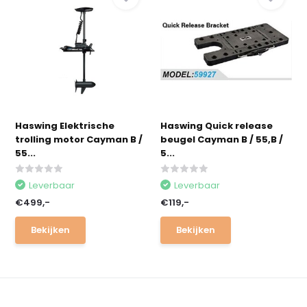
Haswing Elektrische
Haswing Quick release
trolling motor Cayman B /
beugel Cayman B / 55,B /
55...
5...
Leverbaar
Leverbaar
€499,-
€119,-
Bekijken
Bekijken