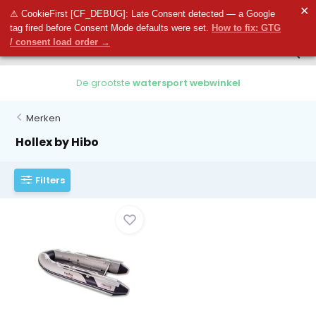
0
✕
0
⚠ CookieFirst [CF_DEBUG]: Late Consent detected — a Google
tag fired before Consent Mode defaults were set.
How to fix: GTG
/ consent load order →
De grootste
watersport webwinkel
Merken
Hollex by Hibo
Filters