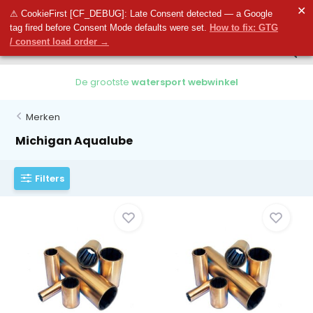
0
✕
0
⚠ CookieFirst [CF_DEBUG]: Late Consent detected — a Google
tag fired before Consent Mode defaults were set.
How to fix: GTG
/ consent load order →
De grootste
watersport webwinkel
Merken
Michigan Aqualube
Filters