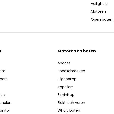
Veiligheid
Motoren
Open boten
a
Motoren en boten
Anodes
oom
Boegschroeven
mers
Bilgepomp
Impellers
ers
Biminikap
anelen
Elektrisch varen
nitor
Whaly boten