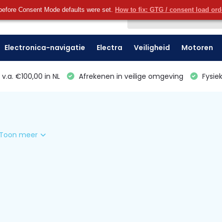
before Consent Mode defaults were set.
How to fix: GTG / consent load or
Klantenservice
Electronica-navigatie
Electra
Veiligheid
Motoren
v.a. €100,00 in NL
Afrekenen in veilige omgeving
Fysiek
Toon meer