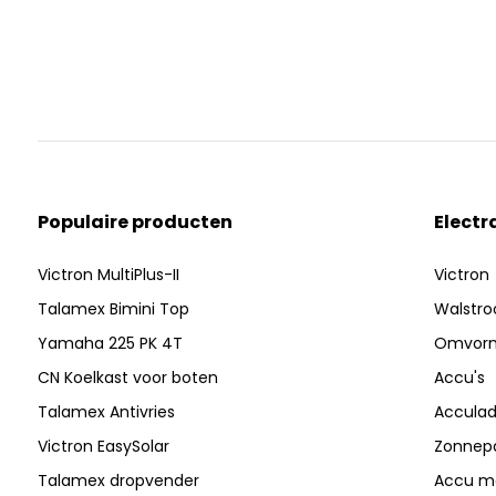
Populaire producten
Electr
Victron MultiPlus-II
Victron
Talamex Bimini Top
Walstr
Yamaha 225 PK 4T
Omvor
CN Koelkast voor boten
Accu's
Talamex Antivries
Acculad
Victron EasySolar
Zonnep
Talamex dropvender
Accu mo