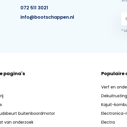
Sch
072 511 3021
info@bootschappen.nl
* L
e pagina's
Populaire
Verf en ond
ij
Dekuitrustin
s
Kajuit-kombu
dsbeurt buitenboordmotor
Electronica-
aat van onderzoek
Electra