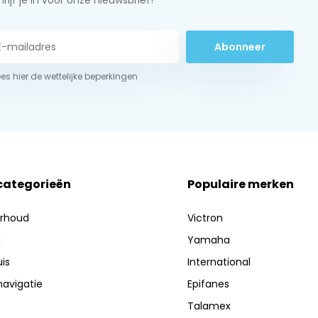
rijf je in voor onze nieuwsbrief!
Abonneer
ees hier de wettelijke beperkingen
 categorieën
Populaire merken
erhoud
Victron
g
Yamaha
is
International
navigatie
Epifanes
Talamex