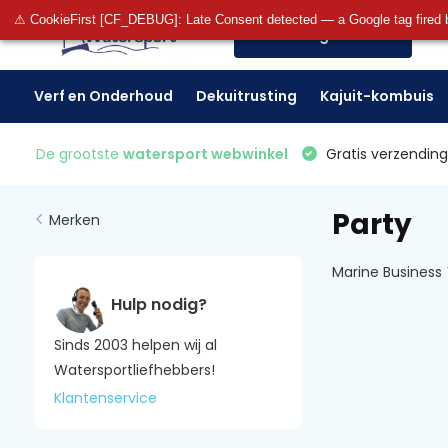
⚠ CookieFirst [CF_DEBUG]: Late Consent detected — a Google tag fired 
Alle categorieën
Verf en Onderhoud
Dekuitrusting
Kajuit-kombuis
De grootste
watersport webwinkel
Gratis verzending 
Party
Merken
Marine Business
Hulp nodig?
Sinds 2003 helpen wij al
Watersportliefhebbers!
Klantenservice