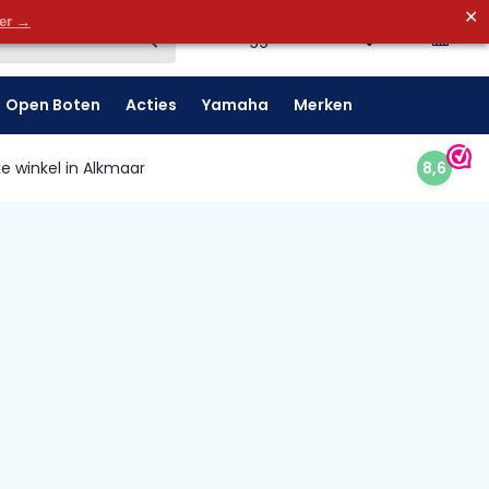
✕
0
der →
0
Inloggen
Open Boten
Acties
Yamaha
Merken
e winkel in Alkmaar
8,6