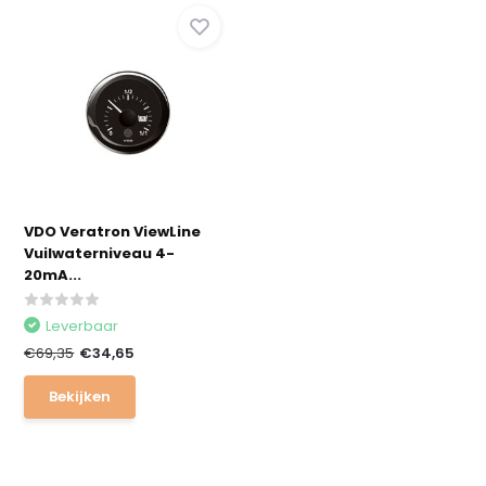
VDO Veratron ViewLine
Vuilwaterniveau 4-
20mA...
Leverbaar
€69,35
€34,65
Bekijken