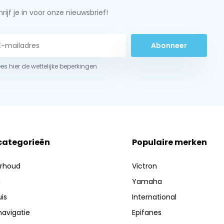
rijf je in voor onze nieuwsbrief!
Abonneer
ees hier de wettelijke beperkingen
 categorieën
Populaire merken
erhoud
Victron
g
Yamaha
is
International
navigatie
Epifanes