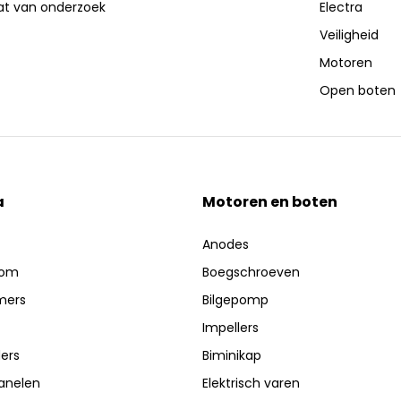
aat van onderzoek
Electra
Veiligheid
Motoren
Open boten
a
Motoren en boten
Anodes
oom
Boegschroeven
mers
Bilgepomp
Impellers
ers
Biminikap
anelen
Elektrisch varen