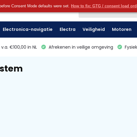
before Consent Mode defaults were set.
How to fix: GTG / consent load or
Klantenservice
Electronica-navigatie
Electra
Veiligheid
Motoren
v.a. €100,00 in NL
Afrekenen in veilige omgeving
Fysiek
ystem