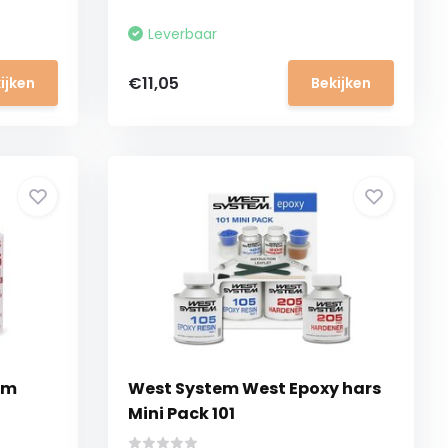
Leverbaar
€11,05
ijken
Bekijken
em
West System West Epoxy hars
Mini Pack 101