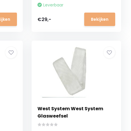
Leverbaar
€29,-
ijken
Bekijken
West System West System
Glasweefsel