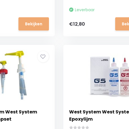
Leverbaar
€12,80
Bekijken
Bek
em West System
West System West Syst
pset
Epoxylijm