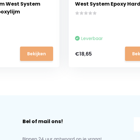
em West System
West System Epoxy Har
poxylijm
Leverbaar
€18,65
Bekijken
Bek
Bel of mail ons!
Binnen 24 uur antwoord op je vraag!