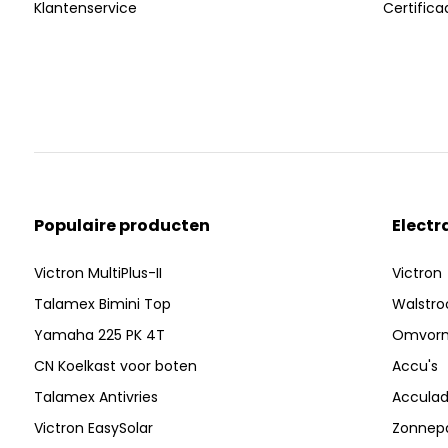
Klantenservice
Certific
Populaire producten
Electr
Victron MultiPlus-II
Victron
Talamex Bimini Top
Walstr
Yamaha 225 PK 4T
Omvor
CN Koelkast voor boten
Accu's
Talamex Antivries
Acculad
Victron EasySolar
Zonnep