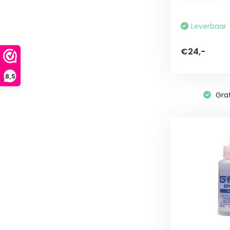
Leverbaar
€24,-
8,5
Grat