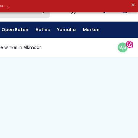
✕
0
der →
0
Inloggen
Open Boten
Acties
Yamaha
Merken
e winkel in Alkmaar
8,6