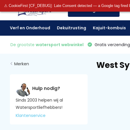
⚠ CookieFirst [CF_DEBUG]: Late Consent detected — a Google tag fired 
Alle categorieën
Verf en Onderhoud
Dekuitrusting
Kajuit-kombuis
De grootste
watersport webwinkel
Gratis verzending 
West S
Merken
Hulp nodig?
Sinds 2003 helpen wij al
Watersportliefhebbers!
Klantenservice