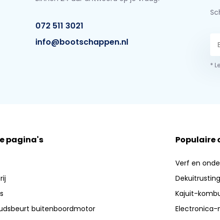
Sch
072 511 3021
info@bootschappen.nl
* L
e pagina's
Populaire
Verf en ond
ij
Dekuitrustin
s
Kajuit-kombu
dsbeurt buitenboordmotor
Electronica-