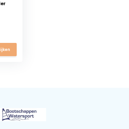
der
ijken