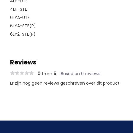
4LH-DTE
4LH-STE
6LYA-UTE
6LYA-STE(P)
6LY2-STE(P)
Reviews
0
5
from
Based on 0 reviews
Er zijn nog geen reviews geschreven over dit product..