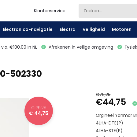
Klantenservice
Electronica-navigatie
Electra
Veiligheid
Motoren
v.a. €100,00 in NL
Afrekenen in veilige omgeving
Fysiek
50-502330
€75,25
€44,75
€ 75,25
€ 44,75
Orgineel Yanmar Br
4LHA-DTE(P)
4LHA-STE(P)