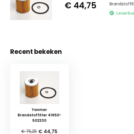
€ 44,75
Brandstoffi
Leverba
Recent bekeken
Yanmar
Brandstoffilter 41650-
502330
€ 44,75
€ 75,25