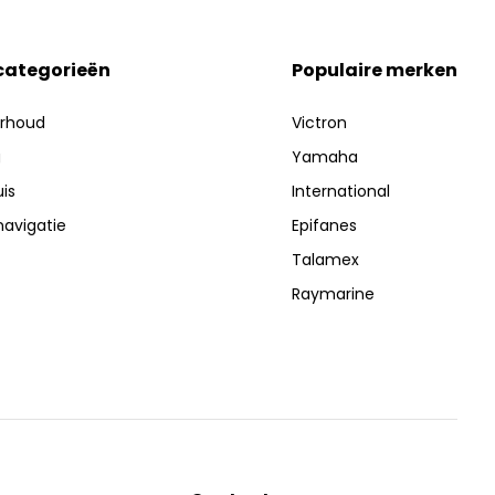
 categorieën
Populaire merken
erhoud
Victron
g
Yamaha
is
International
navigatie
Epifanes
Talamex
Raymarine