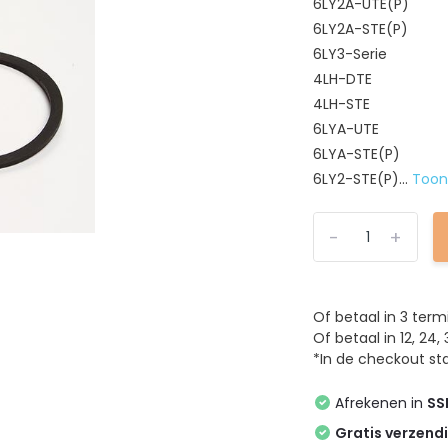
6LY2A-UTE(P)
6LY2A-STE(P)
6LY3-Serie
4LH-DTE
4LH-STE
6LYA-UTE
6LYA-STE(P)
6LY2-STE(P)...
Too
-
+
Of betaal in 3 ter
Of betaal in 12, 2
*In de checkout sta
Afrekenen in
SS
Gratis verzend