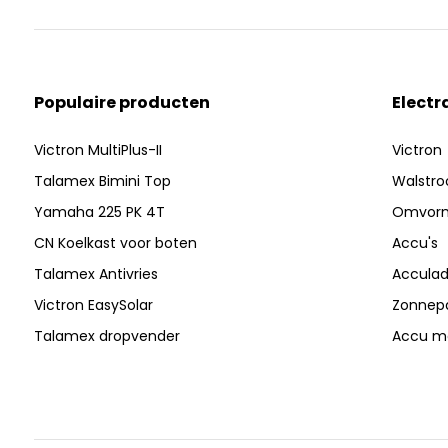
Populaire producten
Electr
Victron MultiPlus-II
Victron
Talamex Bimini Top
Walstr
Yamaha 225 PK 4T
Omvor
CN Koelkast voor boten
Accu's
Talamex Antivries
Acculad
Victron EasySolar
Zonnep
Talamex dropvender
Accu mo