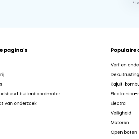
* L
e pagina's
Populaire
Verf en ond
ij
Dekuitrustin
s
Kajuit-kombu
dsbeurt buitenboordmotor
Electronica-
aat van onderzoek
Electra
Veiligheid
Motoren
Open boten