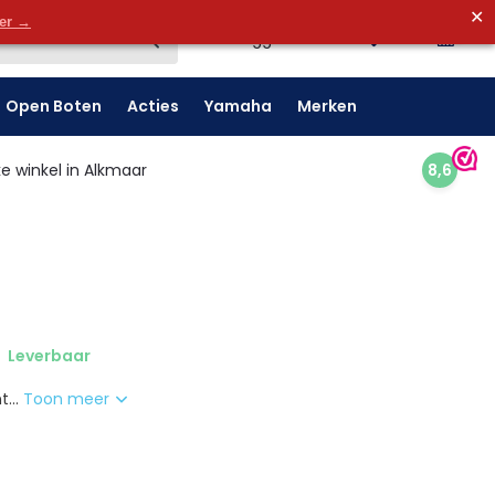
✕
0
der →
0
Inloggen
Open Boten
Acties
Yamaha
Merken
e winkel in Alkmaar
8,6
Leverbaar
t...
Toon meer