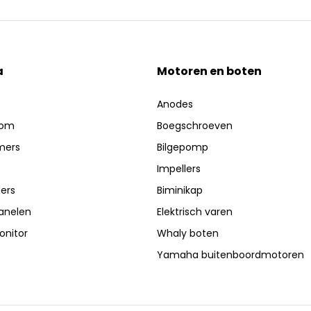
a
Motoren en boten
Anodes
oom
Boegschroeven
mers
Bilgepomp
Impellers
ers
Biminikap
anelen
Elektrisch varen
nitor
Whaly boten
Yamaha buitenboordmotoren