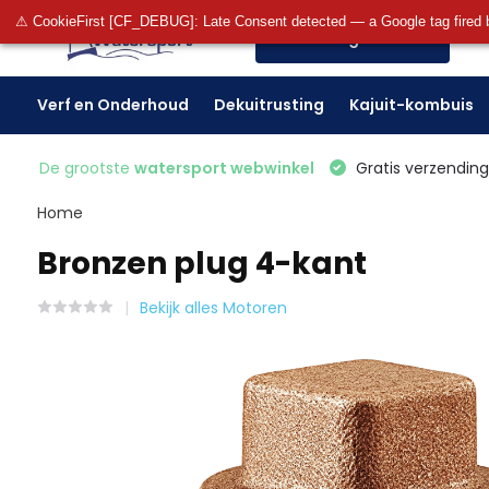
⚠ CookieFirst [CF_DEBUG]: Late Consent detected — a Google tag fired 
Alle categorieën
Verf en Onderhoud
Dekuitrusting
Kajuit-kombuis
De grootste
watersport webwinkel
Gratis verzending 
Home
Bronzen plug 4-kant
Bekijk alles Motoren