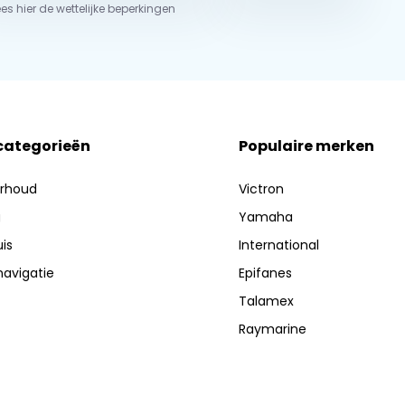
ees hier de wettelijke beperkingen
 categorieën
Populaire merken
erhoud
Victron
g
Yamaha
is
International
navigatie
Epifanes
Talamex
Raymarine