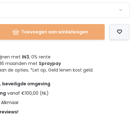
Toevoegen aan winkelwagen
mijnen met
IN3
, 0% rente
4, 36 maanden met
Spraypay
an de opties, *Let op, Geld lenen kost geld.
L beveiligde omgeving
ing
vanaf €100,00 (NL)
n Alkmaar
 reviews!