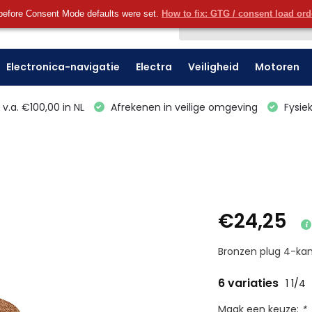
before Consent Mode defaults were set.
How to fix: GTG / consent load or
Klantenservice
Electronica-navigatie
Electra
Veiligheid
Motoren
v.a. €100,00 in NL
Afrekenen in veilige omgeving
Fysiek
€24,25
Bronzen plug 4-kan
6 variaties
1 1/4
Maak een keuze:
*