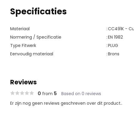
Specificaties
Materiaal
:
CC491K - C
Normering / Specificatie
:
EN 1982
Type Fitwerk
:
PLUG
Eenvoudig materiaal
:
Brons
Reviews
0
5
from
Based on 0 reviews
Er zijn nog geen reviews geschreven over dit product..