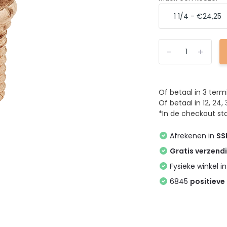
-
+
Of betaal in 3 ter
Of betaal in 12, 2
*In de checkout sta
Afrekenen in
SS
Gratis verzend
Fysieke winkel i
6845
positieve