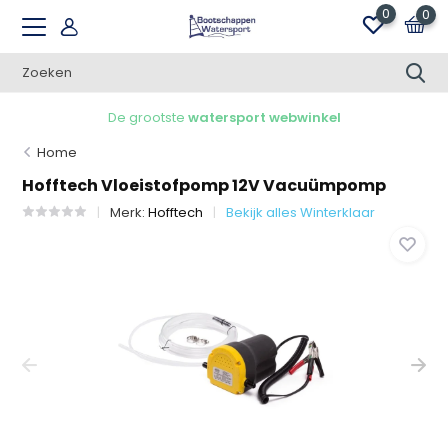
0
0
De grootste
watersport webwinkel
Home
Hofftech Vloeistofpomp 12V Vacuümpomp
Merk:
Hofftech
Bekijk alles Winterklaar