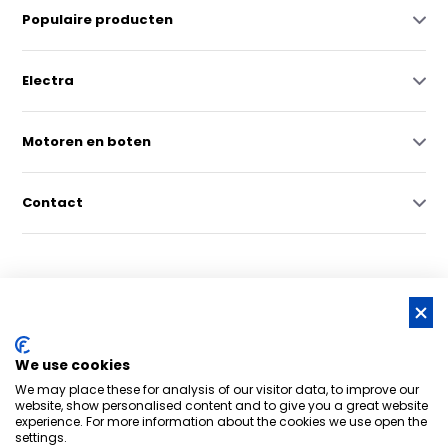
Populaire producten
Electra
Motoren en boten
Contact
© Copyright 2026 -
RSS-feed
We use cookies
Nederlands grootste online watersportwinkel | Bootschappen
We may place these for analysis of our visitor data, to improve our
Watersport
8,6
- 6.043 reviews
website, show personalised content and to give you a great website
experience. For more information about the cookies we use open the
settings.