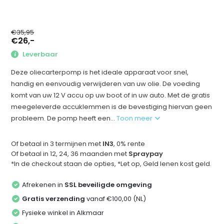
€35,95
€26,-
Leverbaar
Deze oliecarterpomp is het ideale apparaat voor snel,
handig en eenvoudig verwijderen van uw olie. De voeding
komt van uw 12 V accu op uw boot of in uw auto. Met de gratis
meegeleverde accuklemmen is de bevestiging hiervan geen
probleem. De pomp heeft een...
Toon meer
Of betaal in 3 termijnen met
IN3
, 0% rente
Of betaal in 12, 24, 36 maanden met
Spraypay
*In de checkout staan de opties, *Let op, Geld lenen kost geld.
Afrekenen in
SSL beveiligde omgeving
Gratis verzending
vanaf €100,00 (NL)
Fysieke winkel in Alkmaar