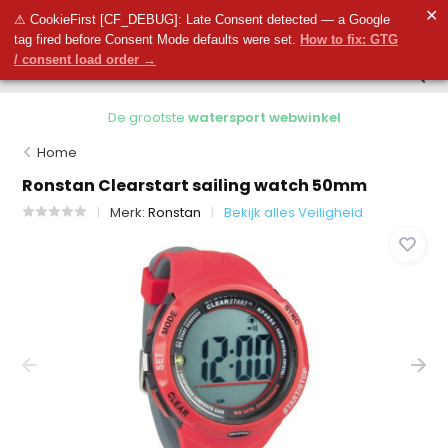
0
✕
0
⚠ CookieFirst [CF_DEBUG]: Late Consent detected — a Google
tag fired before Consent Mode defaults were set.
How to fix: GTG
/ consent load order →
De grootste
watersport webwinkel
Home
Ronstan Clearstart sailing watch 50mm
Merk:
Ronstan
Bekijk alles Veiligheid