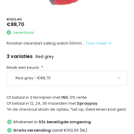
€103,40
€88,70
Leverbaar
Ronstan clearstart sailing watch 50mm...
Toon meer
3 variaties
Red grey
Maak een keuze:
*
Of betaal in 3 termijnen met
IN3
, 0% rente
Of betaal in 12, 24, 36 maanden met
Spraypay
*In de checkout staan de opties, *Let op, Geld lenen kost geld.
Afrekenen in
SSL beveiligde omgeving
Gratis verzending
vanaf €100,00 (NL)