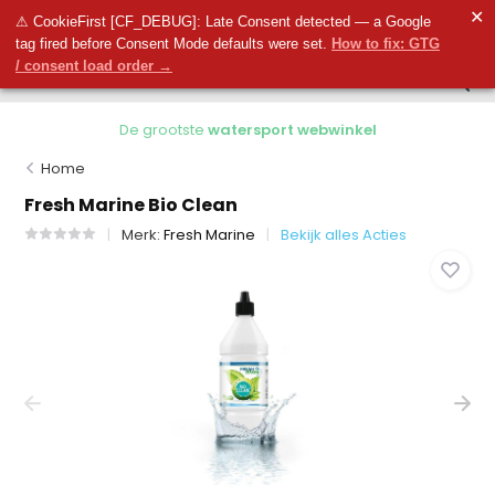
0
✕
0
⚠ CookieFirst [CF_DEBUG]: Late Consent detected — a Google
tag fired before Consent Mode defaults were set.
How to fix: GTG
/ consent load order →
De grootste
watersport webwinkel
Home
Fresh Marine Bio Clean
Merk:
Fresh Marine
Bekijk alles Acties