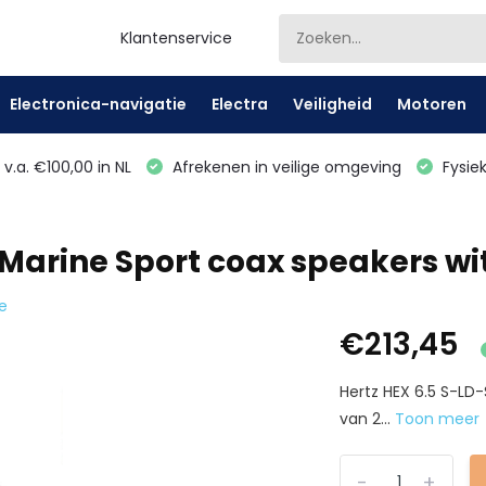
Klantenservice
Electronica-navigatie
Electra
Veiligheid
Motoren
v.a. €100,00 in NL
Afrekenen in veilige omgeving
Fysiek
 Marine Sport coax speakers wit 
e
€213,45
Hertz HEX 6.5 S-LD-
van 2...
Toon meer
-
+