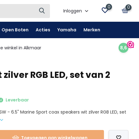
0
0
Inloggen
Open Boten
Acties
Yamaha
Merken
e winkel in Alkmaar
8,6
zilver RGB LED, set van 2
Leverbaar
SW - 6.5" Marine Sport coax speakers wit zilver RGB LED, set
Toevoegen aan winkelwagen