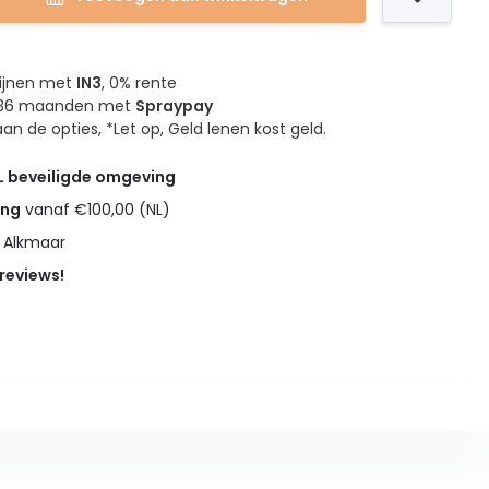
mijnen met
IN3
, 0% rente
4, 36 maanden met
Spraypay
an de opties, *Let op, Geld lenen kost geld.
L beveiligde omgeving
ing
vanaf €100,00 (NL)
n Alkmaar
 reviews!