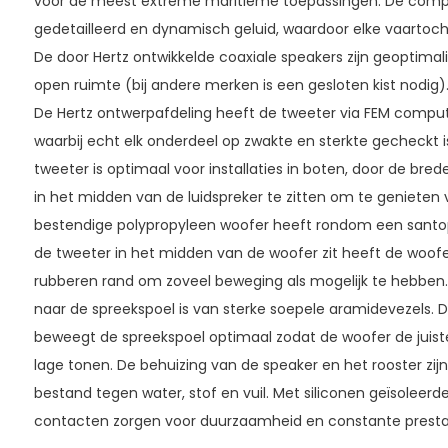
voor de meest extreme maritieme toepassingen. De compa
gedetailleerd en dynamisch geluid, waardoor elke vaartocht
De door Hertz ontwikkelde coaxiale speakers zijn geoptimal
open ruimte (bij andere merken is een gesloten kist nodig)
De Hertz ontwerpafdeling heeft de tweeter via FEM compu
waarbij echt elk onderdeel op zwakte en sterkte gecheckt i
tweeter is optimaal voor installaties in boten, door de bre
in het midden van de luidspreker te zitten om te genieten
bestendige polypropyleen woofer heeft rondom een santo
de tweeter in het midden van de woofer zit heeft de woofe
rubberen rand om zoveel beweging als mogelijk te hebben.
naar de spreekspoel is van sterke soepele aramidevezels
beweegt de spreekspoel optimaal zodat de woofer de juis
lage tonen. De behuizing van de speaker en het rooster zi
bestand tegen water, stof en vuil. Met siliconen geïsoleerd
contacten zorgen voor duurzaamheid en constante prestati