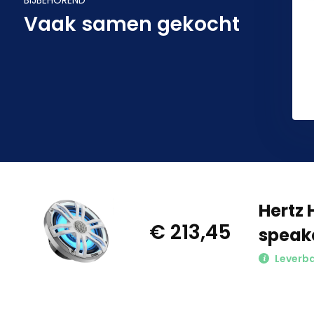
Vaak samen gekocht
Hertz 
€ 213,45
speake
Leverb