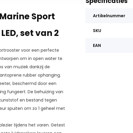
Specificaties
 Marine Sport
Artikelnummer
LED, set van 2
SKU
EAN
rtrooster voor een perfecte
ontworpen om in open water te
es van muziek dankzij de
 santoprene rubber ophanging.
tweeter, beschermd door een
ding fungeert. De behuizing van
-kunststof en bestand tegen
 kleur spuiten om zo 1 geheel met
lezier tijdens het varen. Getest