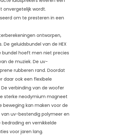
cte luidsprekers leveren een
 onvergetelijk wordt.
iseerd om te presteren in een
.
terberekeningen ontworpen,
s. De geluidsbundel van de HEX
de bundel hoeft men niet precies
 van de muziek. De uv-
prene rubberen rand. Doordat
r daar ook een flexibele
 De verbinding van de woofer
. De sterke neodymium magneet
te beweging kan maken voor de
jn van uv-bestendig polymeer en
e bedrading en vernikkelde
es voor jaren lang.