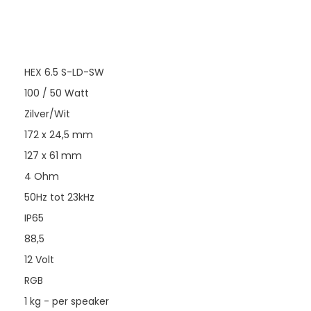
HEX 6.5 S-LD-SW
100 / 50 Watt
Zilver/Wit
172 x 24,5 mm
127 x 61 mm
4 Ohm
50Hz tot 23kHz
IP65
88,5
12 Volt
RGB
1 kg - per speaker