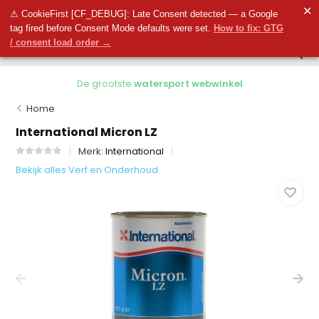
0
✕
0
⚠ CookieFirst [CF_DEBUG]: Late Consent detected — a Google
tag fired before Consent Mode defaults were set.
How to fix: GTG
/ consent load order →
De grootste
watersport webwinkel
Home
International Micron LZ
Merk:
International
Bekijk alles Verf en Onderhoud