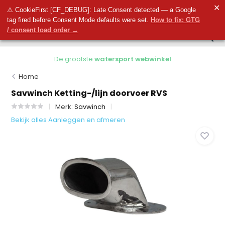
0
✕
0
⚠ CookieFirst [CF_DEBUG]: Late Consent detected — a Google
tag fired before Consent Mode defaults were set.
How to fix: GTG
/ consent load order →
De grootste
watersport webwinkel
Home
Savwinch Ketting-/lijn doorvoer RVS
Merk:
Savwinch
Bekijk alles Aanleggen en afmeren