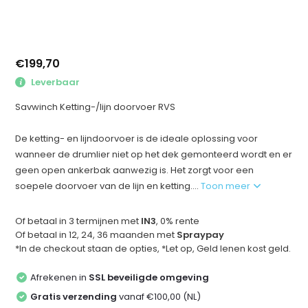
€199,70
Leverbaar
Savwinch Ketting-/lijn doorvoer RVS
De ketting- en lijndoorvoer is de ideale oplossing voor
wanneer de drumlier niet op het dek gemonteerd wordt en er
geen open ankerbak aanwezig is. Het zorgt voor een
soepele doorvoer van de lijn en ketting....
Toon meer
Of betaal in 3 termijnen met
IN3
, 0% rente
Of betaal in 12, 24, 36 maanden met
Spraypay
*In de checkout staan de opties, *Let op, Geld lenen kost geld.
Afrekenen in
SSL beveiligde omgeving
Gratis verzending
vanaf €100,00 (NL)