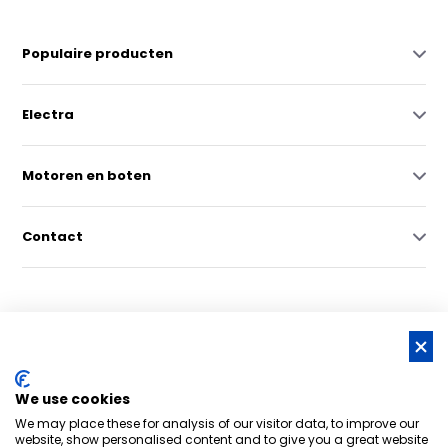
Populaire producten
Electra
Motoren en boten
Contact
© Copyright 2026 -
RSS-feed
We use cookies
Nederlands grootste online watersportwinkel | Bootschappen
We may place these for analysis of our visitor data, to improve our
Watersport
8,6
- 6.043 reviews
website, show personalised content and to give you a great website