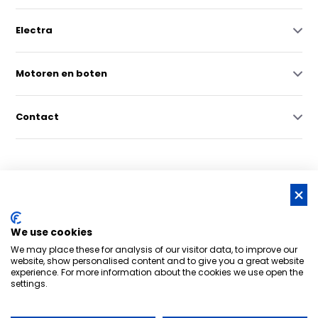
Electra
Motoren en boten
Contact
© Copyright 2026 -
RSS-feed
We use cookies
Nederlands grootste online watersportwinkel | Bootschappen
We may place these for analysis of our visitor data, to improve our
Watersport
8,6
- 6.043 reviews
website, show personalised content and to give you a great website
experience. For more information about the cookies we use open the
settings.