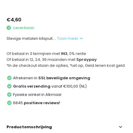
€4,60
Leverbaar
Stevige metalen kitspuit....
Toon meer
Of betaal in 3 termijnen met
IN3
, 0% rente
Of betaal in 12, 24, 36 maanden met
Spraypay
*In de checkout staan de opties, *Let op, Geld lenen kost geld.
Afrekenen in
SSL beveiligde omgeving
Gratis verzending
vanaf €100,00 (NL)
Fysieke winkel in Alkmaar
6845
positieve reviews!
Productomschrijving