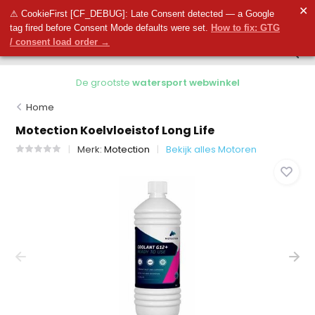
0
✕
0
⚠ CookieFirst [CF_DEBUG]: Late Consent detected — a Google
tag fired before Consent Mode defaults were set.
How to fix: GTG
/ consent load order →
De grootste
watersport webwinkel
Home
Motection Koelvloeistof Long Life
Merk:
Motection
Bekijk alles Motoren