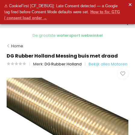
0
✕
0
⚠ CookieFirst [CF_DEBUG]: Late Consent detected — a Google
tag fired before Consent Mode defaults were set.
How to fix: GTG
/ consent load order →
De grootste
watersport webwinkel
Home
DG Rubber Holland Messing buis met draad
Merk:
DG Rubber Holland
Bekijk alles Motoren