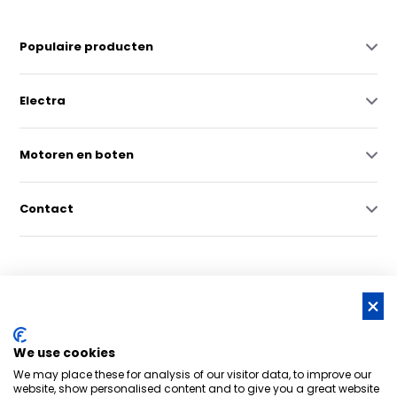
Populaire producten
Electra
Motoren en boten
Contact
© Copyright 2026 -
RSS-feed
We use cookies
Nederlands grootste online watersportwinkel | Bootschappen
We may place these for analysis of our visitor data, to improve our
Watersport
8,6
- 6.043 reviews
website, show personalised content and to give you a great website